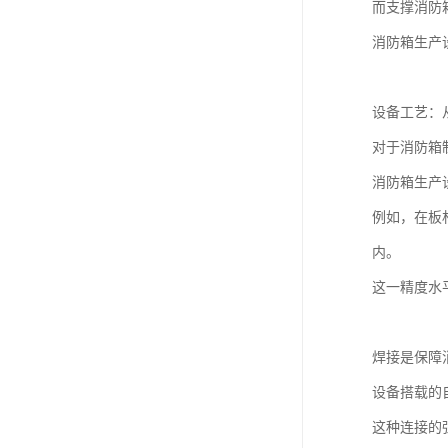
而支撑消防
消防箱生产
设备工艺：
对于消防箱
消防箱生产
例如，在板
内。
这一精度水
焊接是保障
设备搭载的
这种连接的