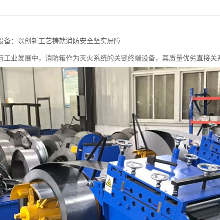
设备：以创新工艺铸就消防安全坚实屏障
与工业发展中，消防箱作为灭火系统的关键终端设备，其质量优劣直接关