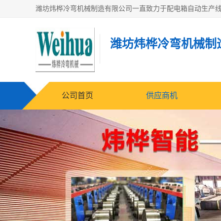
潍坊炜桦冷弯机械制
公司首页
供应商机