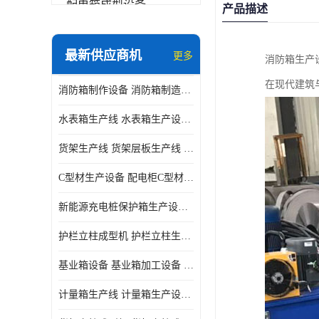
配电箱成型设备
产品描述
其他
最新供应商机
更多
消防箱生产
在现代建筑
消防箱制作设备 消防箱制造需要哪些设备
水表箱生产线 水表箱生产设备 加工水表箱需要的设备
货架生产线 货架层板生产线 货架立柱生产线
C型材生产设备 配电柜C型材成型设备 配电柜型材生产线
新能源充电桩保护箱生产设备 充电保护箱生产线
护栏立柱成型机 护栏立柱生产设备 护栏立柱生产线
基业箱设备 基业箱加工设备 基业箱制作设备
计量箱生产线 计量箱生产设备 电网计量箱加工设备