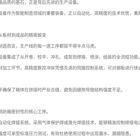
箱品质的基石，正是背后先进的生产设备。
设备作为智能制造领域的重要装备，正以自动化、高精度的技术优势，重
从板材到成品的精密蜕变
制造而言，生产线的每一道工序都容不得半点马虎。
设备集成了从开卷、校平、冲孔、成型到焊接、喷涂、组装的全流程功能
材加工环节，高精度数控冲床凭借先进的伺服控制系统，可对钢板进行快速
平确保了箱体在拼接时严丝合缝，避免因缝隙导致结构强度不足。
消防箱密封性的核心工序。
自动化焊接系统，采用气体保护焊或激光焊接技术，能够精准控制焊接电
强度可承受标准压力测试，有效杜绝使用过程中出现漏水、漏烟隐患。