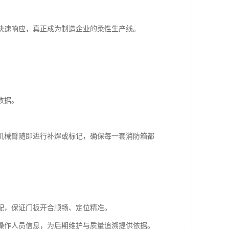
快速响应，真正成为制造企业的柔性生产线。
数据。
。
机械臂随即进行补焊或标记，确保每一套消防箱都
配，保证门板开合顺畅、定位精准。
操作人员信息，为后期维护与质量追溯提供依据。