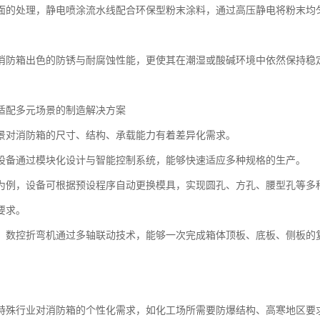
面的处理，静电喷涂流水线配合环保型粉末涂料，通过高压静电将粉末均
消防箱出色的防锈与耐腐蚀性能，更使其在潮湿或酸碱环境中依然保持稳
适配多元场景的制造解决方案
景对消防箱的尺寸、结构、承载能力有着差异化需求。
设备通过模块化设计与智能控制系统，能够快速适应多种规格的生产。
为例，设备可根据预设程序自动更换模具，实现圆孔、方孔、腰型孔等多
要求。
，数控折弯机通过多轴联动技术，能够一次完成箱体顶板、底板、侧板的
特殊行业对消防箱的个性化需求，如化工场所需要防爆结构、高寒地区要