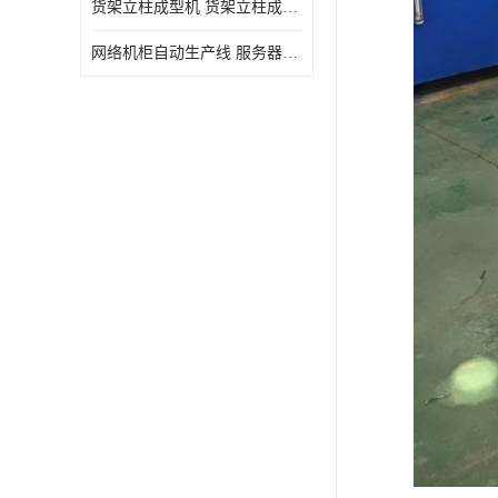
货架立柱成型机 货架立柱成型设备 货架立柱生产设备
网络机柜自动生产线 服务器机柜生产设备 网络机柜制作设备