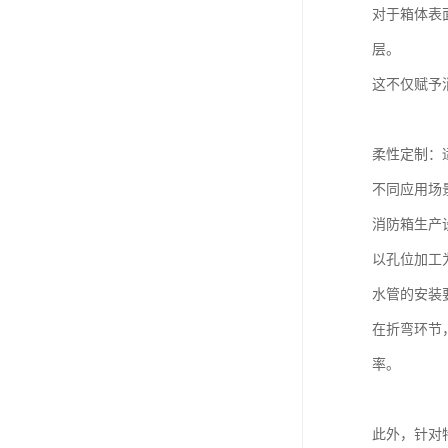
对于箱体表
层。
这不仅赋予
柔性定制：
不同应用场
消防箱生产
以孔位加工
水管的安装
在折弯环节
率。
此外，针对