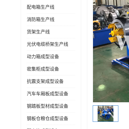
配电箱生产线
消防箱生产线
货架生产线
光伏电缆桥架生产线
动力箱成型设备
密集柜成型设备
抗震支架成型设备
汽车车厢板成型设备
钢踏板型材成型设备
钢板仓粮仓成型设备