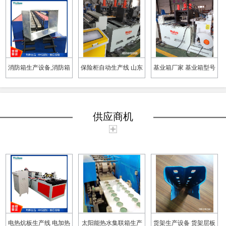
消防箱生产设备,消防箱
保险柜自动生产线 山东
基业箱厂家 基业箱型号
成型设备,消防箱设备
炜桦定制 保险柜生产设
基业箱设备 炜桦
备
供应商机
电热炕板生产线 电加热
太阳能热水集联箱生产
货架生产设备 货架层板