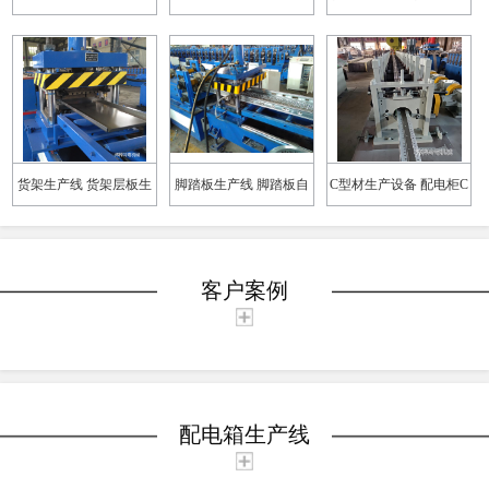
抗板生产设备 电热板成
设备 热水器联箱加工生
生产设备 货架立柱生产
型机
产线
设备
货架生产线 货架层板生
脚踏板生产线 脚踏板自
C型材生产设备 配电柜C
产线 货架立柱生产线
动生产线
型材成型设备 配电柜型
材生产线
客户案例
配电箱生产线