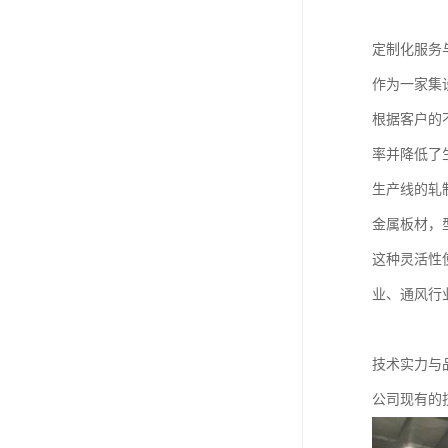
定制化服务
作为一家集
根据客户的
率并降低了
生产线的轧
金属板材，
这种灵活性
业、通风行
技术实力与
公司现有的