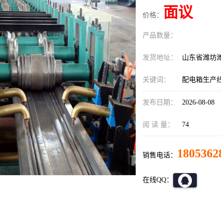
面议
价格：
产品数量：
发货地址：
山东省潍坊
关键词：
配电箱生产
发布日期：
2026-08-08
阅 读 量：
74
1805362
销售电话：
在线QQ：