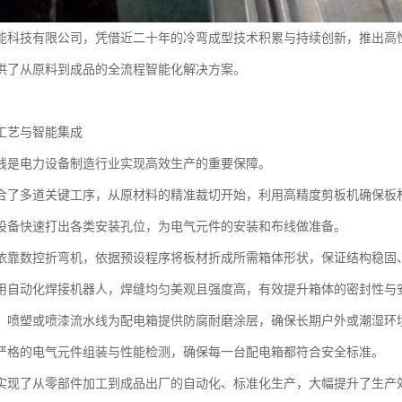
能科技有限公司，凭借近二十年的冷弯成型技术积累与持续创新，推出高
供了从原料到成品的全流程智能化解决方案。
工艺与智能集成
线是电力设备制造行业实现高效生产的重要保障。
合了多道关键工序，从原材料的精准裁切开始，利用高精度剪板机确保板
设备快速打出各类安装孔位，为电气元件的安装和布线做准备。
依靠数控折弯机，依据预设程序将板材折成所需箱体形状，保证结构稳固
用自动化焊接机器人，焊缝均匀美观且强度高，有效提升箱体的密封性与
，喷塑或喷漆流水线为配电箱提供防腐耐磨涂层，确保长期户外或潮湿环
严格的电气元件组装与性能检测，确保每一台配电箱都符合安全标准。
实现了从零部件加工到成品出厂的自动化、标准化生产，大幅提升了生产