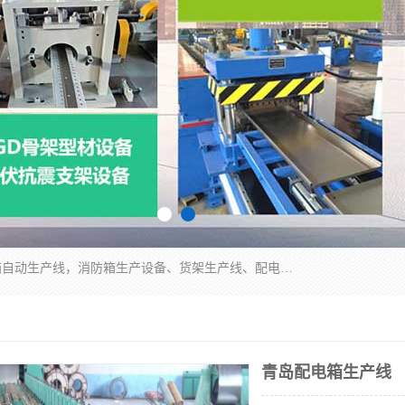
潍坊炜桦冷弯机械制造有限公司一直致力于配电箱自动生产线，消防箱生产设备、货架生产线、配电箱生产线等，是集设备制造、模具加工、技术开发于一体的综合性机械制造高科技民营企业。
青岛配电箱生产线