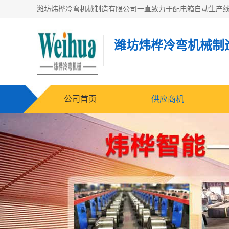
潍坊炜桦冷弯机械制
公司首页
供应商机