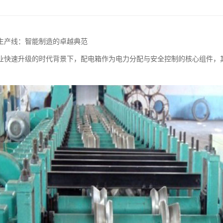
生产线：智能制造的卓越典范
业快速升级的时代背景下，配电箱作为电力分配与安全控制的核心组件，
。