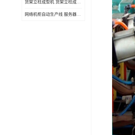
货架立柱成型机 货架立柱成型设备 货架立柱生产设备
网络机柜自动生产线 服务器机柜生产设备 网络机柜制作设备