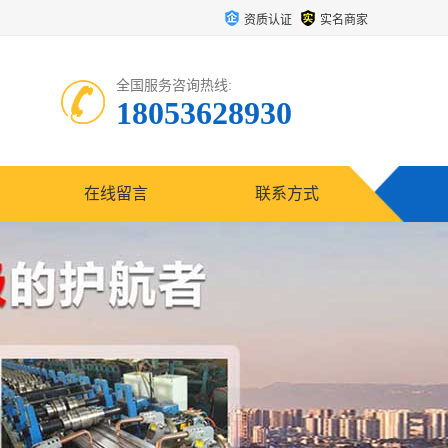
资质认证
实名商家
全国服务咨询热线:
18053628930
在线留言
联系方式