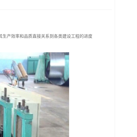
其生产效率和品质直接关系到各类建设工程的进度