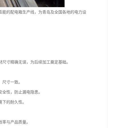
性能的配电箱生产线，为青岛及全国各地的电力设
材尺寸精确无误，为后续加工奠定基础。
、尺寸一致。
安全性，防止漏电隐患。
境下的耐久性。
效率与产品质量。