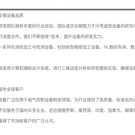
支撑设备品质
研发团队拥有丰富的行业经验，团队成员长期致力于冷弯成型设备的研究
的深度合作，我们不断吸收*技术，提升设备的研发实力。
一系列先进的加工与检测设备，包括新型精密加工设备、NC数控车床、
部采用计算机辅助设计系统，进行三维动态分析和样机模拟实验，确保设
服务全球客户
设备广泛应用于电气控制设备制造领域，为行业提供了高质量、标准化的
不仅服务于国内众多企业，还远销俄罗斯、墨西哥、印度、加拿大、越南
赢得了市场和客户的广泛认可。