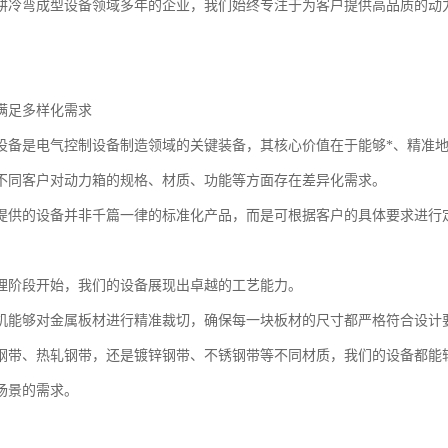
耕冷弯成型设备领域多年的企业，我们始终专注于为客户提供高品质的动
满足多样化需求
设备是电气控制设备制造领域的关键装备，其核心价值在于能够*、精准
不同客户对动力箱的规格、材质、功能等方面存在差异化需求。
提供的设备并非千篇一律的标准化产品，而是可根据客户的具体要求进行
理阶段开始，我们的设备展现出卓越的工艺能力。
机能够对金属板材进行精准裁切，确保每一块板材的尺寸都严格符合设计
钢带、热轧钢带，还是镀锌钢带、不锈钢带等不同材质，我们的设备都能轻松
场景的需求。