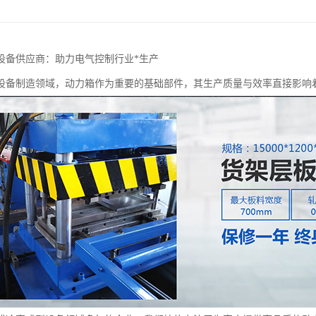
设备供应商：助力电气控制行业*生产
设备制造领域，动力箱作为重要的基础部件，其生产质量与效率直接影响