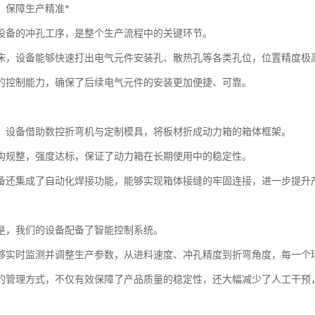
，保障生产精准*
设备的冲孔工序，是整个生产流程中的关键环节。
床，设备能够快速打出电气元件安装孔、散热孔等各类孔位，位置精度极
的控制能力，确保了后续电气元件的安装更加便捷、可靠。
，设备借助数控折弯机与定制模具，将板材折成动力箱的箱体框架。
构规整，强度达标，保证了动力箱在长期使用中的稳定性。
备还集成了自动化焊接功能，能够实现箱体接缝的牢固连接，进一步提升
是，我们的设备配备了智能控制系统。
够实时监测并调整生产参数，从进料速度、冲孔精度到折弯角度，每一个
的管理方式，不仅有效保障了产品质量的稳定性，还大幅减少了人工干预