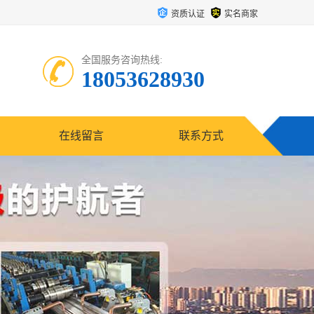
资质认证
实名商家
全国服务咨询热线:
18053628930
在线留言
联系方式