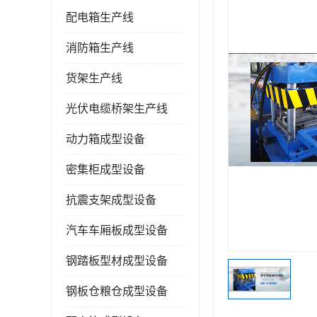
配电箱生产线
消防箱生产线
货架生产线
光伏电缆桥架生产线
动力箱成型设备
密集柜成型设备
抗震支架成型设备
汽车车厢板成型设备
钢踏板型材成型设备
钢板仓粮仓成型设备