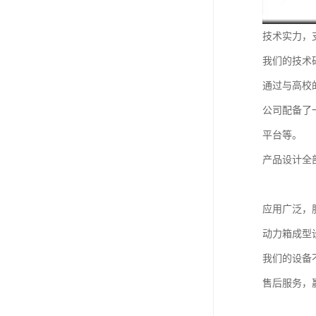
技术实力，
我们的技术
通过与高校
公司配备了
平台等。
产品设计全
应用广泛，
动力箱成型
我们的设备
售后服务，