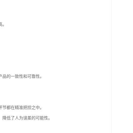
高。
产品的一致性和可靠性。
环节都在精准把控之中。
，降低了人为误差的可能性。