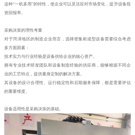
这种“一机多用”的特性，使企业可以灵活应对市场变化，提升设备投
资回报率。
采购决策的理性考量
对于菏泽地区的制造企业而言，选择密集柜成型设备需要综合考虑
多方面因素：
技术实力与行业经验是设备供给企业的核心资产。
拥有专业技术研发团队和设备制造经验的供应商，能够根据不同企
业的工艺特点，提供量身定制的解决方案。
其设备的设计合理性、运行稳定性和后期服务保障，都是需要评估
的重要维度。
设备适用性是采购决策的基础。