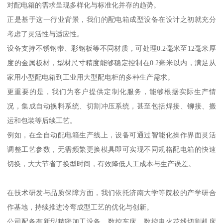
对配电箱的需求呈现多样化与标准化并存的趋势。
正是基于这一行业背景，我们的配电箱成型设备在设计之初就充分
考虑了灵活性与适应性。
设备支持不锈钢带、彩钢板等不同材质，可处理0.2毫米至12毫米厚
度的金属板材，型材尺寸精度能够稳定控制在0.2毫米以内，满足从
家用小型配电箱到工业用大型配电柜的多种生产需求。
更重要的是，我们为客户提供定制化服务，能够根据实际生产情
况，集成自动换料系统、切割冲压系统，甚至包括焊接、铆接、搬
运和包装等后续工艺。
例如，在全自动配电箱生产线上，设备可通过智能化操作界面灵活
调整工艺参数，无需频繁更换模具即可实现不同规格配电箱的快速
切换，大大节省了换型时间，有效降低人工成本与生产误差。
在技术研发与品质保障方面，我们依托济南大学等院校的产学研合
作基地，持续推进冷弯成型工艺的优化与创新。
公司配备有新型精密加工设备、数控车床、数控电火花线切割机床