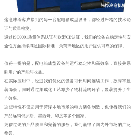
这意味着客户接到的每一台配电箱成型设备，都经过严格的技术论
证与质量检测。
通过ISO9001质量体系认证与欧盟CE认证，我们的设备在稳定性与安
全性方面持续满足国际标准，为菏泽地区的用户提供可靠的保障。
值得一提的是，配电箱成型设备的运行稳定性和高效率，直接关系
到用户的产能与收益。
在实际应用中，经过我们优化的设备可长时间连续工作，故障率显
著降低，同时通过集成化工艺减少了物料流转环节，显著提升了生
产效率。
这些特性不仅适用于菏泽本地市场的电力装备制造，也使得我们的
产品远销俄罗斯、墨西哥、印度等多个国家。
凭借过硬的产品质量和完善的服务，我们赢得了国内外市场的广泛
赞誉。