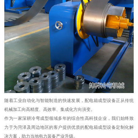
随着工业自动化与智能制造的快速发展，配电箱成型设备正从传统
机械加工向高精度、高效率、集成化方向演变。
作为一家深耕冷弯成型领域多年的综合性高科技企业，我们始终致
力于为菏泽及周边地区的客户提供优质的配电箱成型设备定制化解
决方案，助力当地电力装备产业升级。