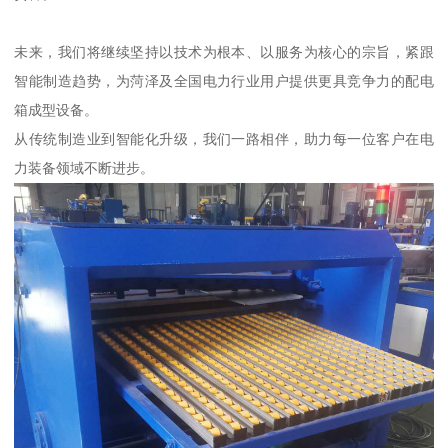
未来，我们将继续坚持以技术为根本、以服务为核心的宗旨，紧跟
智能制造趋势，为菏泽及全国电力行业用户提供更具竞争力的配电
箱成型设备。
从传统制造业到智能化升级，我们一路相伴，助力每一位客户在电
力装备领域不断进步。