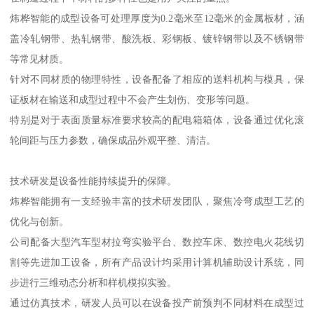
炜桦智能的成型设备可处理厚度为0.2毫米至12毫米的金属板材，涵
盖冷轧钢带、热轧钢带、酸洗板、彩钢板、镀锌钢带以及不锈钢带
等常见材质。
针对不同材质的物理特性，设备配备了相应的送料机构与模具，保
证板材在输送和成型过程中不会产生划伤、变形等问题。
特别是对于表面质量标准要求较高的配电箱箱体，设备通过优化滚
轮间距与压力参数，确保成品外观平整、清洁。
技术研发是设备性能持续提升的保障。
炜桦智能拥有一支经验丰富的技术研发团队，聚焦冷弯成型工艺的
优化与创新。
公司配备大型汽车型材拉弯实验平台、数控车床、数控电火花线切
割等先进加工设备，所有产品设计均采用计算机辅助设计系统，同
步进行三维动态分析和样机模拟实验。
通过仿真技术，研发人员可以在设备投产前预判不同材料在成型过