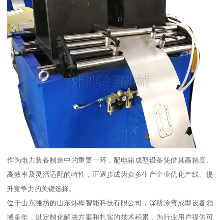
作为电力装备制造中的重要一环，配电箱成型设备凭借其高精度、
高效率及灵活适配的特性，正逐步成为众多生产企业优化产线、提
升竞争力的关键选择。
位于山东潍坊的山东炜桦智能科技有限公司，深耕冷弯成型设备领
域多年，以定制化解决方案和扎实的技术积累，为行业用户提供可