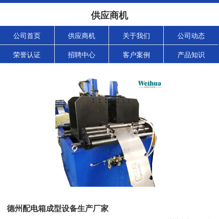
供应商机
公司首页
供应商机
关于我们
公司动态
荣誉认证
招聘中心
客户案例
产品知识
德州配电箱成型设备生产厂家