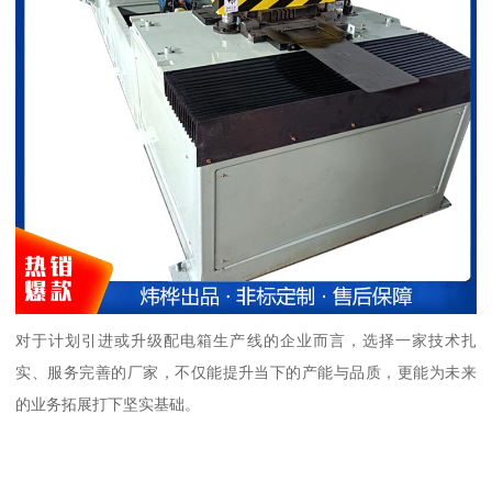
对于计划引进或升级配电箱生产线的企业而言，选择一家技术扎
实、服务完善的厂家，不仅能提升当下的产能与品质，更能为未来
的业务拓展打下坚实基础。