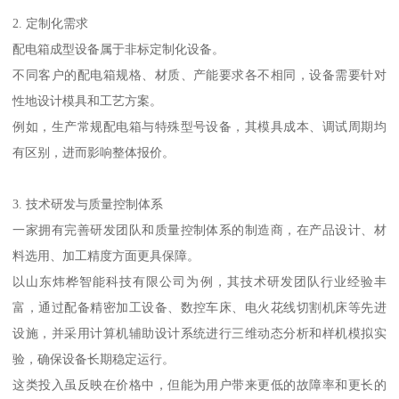
2. 定制化需求
配电箱成型设备属于非标定制化设备。
不同客户的配电箱规格、材质、产能要求各不相同，设备需要针对
性地设计模具和工艺方案。
例如，生产常规配电箱与特殊型号设备，其模具成本、调试周期均
有区别，进而影响整体报价。
3. 技术研发与质量控制体系
一家拥有完善研发团队和质量控制体系的制造商，在产品设计、材
料选用、加工精度方面更具保障。
以山东炜桦智能科技有限公司为例，其技术研发团队行业经验丰
富，通过配备精密加工设备、数控车床、电火花线切割机床等先进
设施，并采用计算机辅助设计系统进行三维动态分析和样机模拟实
验，确保设备长期稳定运行。
这类投入虽反映在价格中，但能为用户带来更低的故障率和更长的