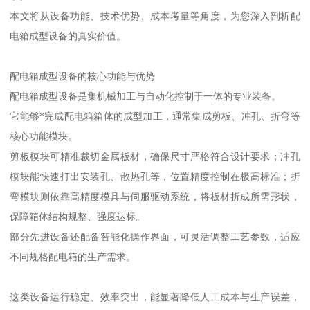
本文将从设备功能、技术优势、成本考量等角度，为您深入剖析配
电箱成型设备的真实价值。
配电箱成型设备的核心功能与优势
配电箱成型设备是集机械加工与自动化控制于一体的专业装备。
它能够*完成配电箱箱体的成型加工，通常集成剪板、冲孔、折弯等
核心功能模块。
剪板模块可精准裁切金属板材，确保尺寸严格符合设计要求；冲孔
模块能快速打出安装孔、散热孔等，位置精度控制在极高标准；折
弯模块则依靠高精度模具与伺服驱动系统，将板材折成所需形状，
保障箱体结构规整、强度达标。
部分先进设备还配备智能化操作界面，可灵活调整工艺参数，适应
不同规格配电箱的生产需求。
这类设备运行稳定、效率突出，能显著降低人工成本与生产误差，