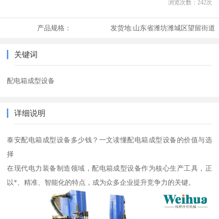
浏览次数：
242
次
产品规格：
发货地:
山东省潍坊潍城区望留街道
关键词
配电箱成型设备
详细说明
泰安配电箱成型设备多少钱？一文读懂配电箱成型设备的价值与选
择
在现代电力装备制造领域，配电箱成型设备作为核心生产工具，正
以*、精准、智能化的特点，成为众多企业提升竞争力的关键。