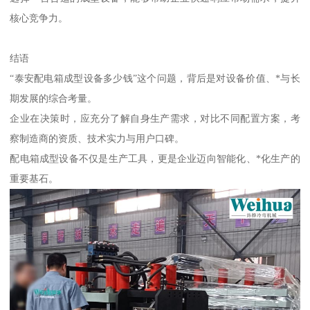
核心竞争力。
结语
“泰安配电箱成型设备多少钱”这个问题，背后是对设备价值、*与长
期发展的综合考量。
企业在决策时，应充分了解自身生产需求，对比不同配置方案，考
察制造商的资质、技术实力与用户口碑。
配电箱成型设备不仅是生产工具，更是企业迈向智能化、*化生产的
重要基石。