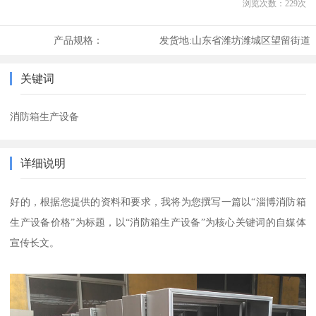
浏览次数：
229
次
产品规格：
发货地:
山东省潍坊潍城区望留街道
关键词
消防箱生产设备
详细说明
好的，根据您提供的资料和要求，我将为您撰写一篇以“淄博消防箱
生产设备价格”为标题，以“消防箱生产设备”为核心关键词的自媒体
宣传长文。