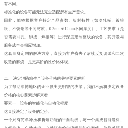
有不同。
标准化的设备可能无法完全适配所有生产需求。
因此，能够根据客户特定产品参数、板材特性（如冷轧板、镀锌
板、不锈钢等不同材质，0.2mm至12mm不同厚度）、工艺要求（是
否需要冲孔、铆接、焊接等）进行深度定制整线的设备，其开发与
服务成本会相应增加。
这套量身定制的解决方案，直接为客户省去了后续反复调试和二次
改造的麻烦，是更高阶的性价比体现。
二、 决定消防箱生产设备价格的关键要素解析
为了帮助淄博地区的企业做出更明智的决策，我们不妨将决定设备
价格的核心要素拆解来看：
要素一：设备的智能化与自动化程度
这直接决定了设备的定价。
一个只有简单冲压和折弯功能的半自动线，与一个集成智能送料、
在线检测、自动换模、自动打包的全流程智能化产线，价格差距是