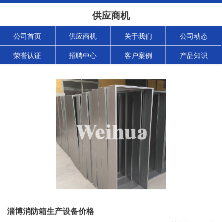
供应商机
公司首页
供应商机
关于我们
公司动态
荣誉认证
招聘中心
客户案例
产品知识
淄博消防箱生产设备价格