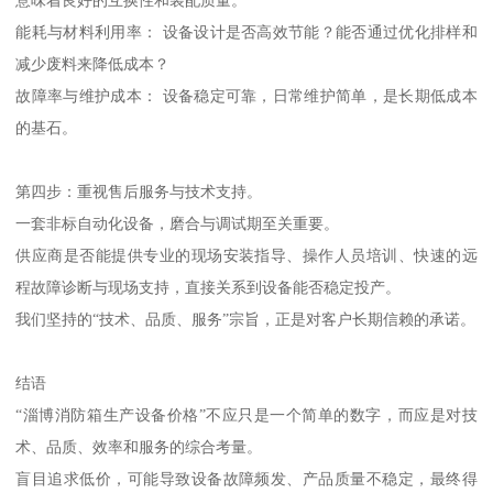
能耗与材料利用率： 设备设计是否高效节能？能否通过优化排样和
减少废料来降低成本？
故障率与维护成本： 设备稳定可靠，日常维护简单，是长期低成本
的基石。
第四步：重视售后服务与技术支持。
一套非标自动化设备，磨合与调试期至关重要。
供应商是否能提供专业的现场安装指导、操作人员培训、快速的远
程故障诊断与现场支持，直接关系到设备能否稳定投产。
我们坚持的“技术、品质、服务”宗旨，正是对客户长期信赖的承诺。
结语
“淄博消防箱生产设备价格”不应只是一个简单的数字，而应是对技
术、品质、效率和服务的综合考量。
盲目追求低价，可能导致设备故障频发、产品质量不稳定，最终得