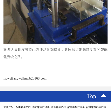
欢迎各界朋友莅临山东潍坊参观指导，共同探讨消防箱制造的智能
化升级之路。
m.weifangweihua.b2b168.com
Top
主营产品：配电箱生产线 消防箱生产设备 基业箱生产线 配电柜生产设备 配电箱自动生产线