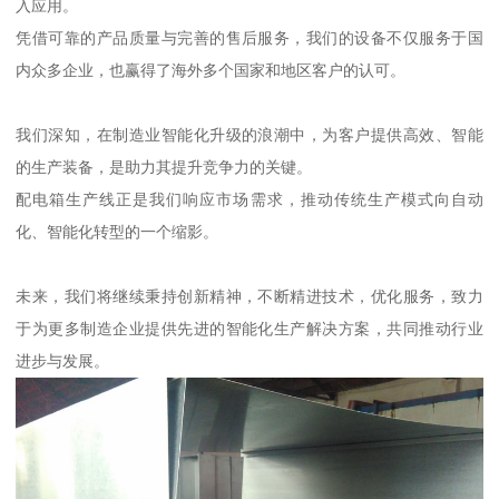
入应用。
凭借可靠的产品质量与完善的售后服务，我们的设备不仅服务于国
内众多企业，也赢得了海外多个国家和地区客户的认可。
我们深知，在制造业智能化升级的浪潮中，为客户提供高效、智能
的生产装备，是助力其提升竞争力的关键。
配电箱生产线正是我们响应市场需求，推动传统生产模式向自动
化、智能化转型的一个缩影。
未来，我们将继续秉持创新精神，不断精进技术，优化服务，致力
于为更多制造企业提供先进的智能化生产解决方案，共同推动行业
进步与发展。