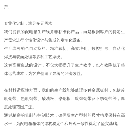
产。
专业化定制，满足多元需求
我们提供的配电箱生产线并非标准化产品，而是根据客户的特定生
产需求进行个性化设计与集成的定制化设备。
生产线可融合自动换料、精准裁切、高效冲孔、数控折弯、自动化
焊接与表面处理等多种工艺系统。
这种高度集成的设计，不仅大幅提升了生产效率，也有效降低了整
体运营成本，为客户创造了显著的经济效益。
在材料适应性方面，我们的生产线能够处理多种金属板材，包括冷
轧钢带、热轧钢带、酸洗板、彩钢板、镀锌钢带及不锈钢带等，厚
度处理范围广泛。
通过精密的轧制与控制技术，确保所生产型材的尺寸精度保持在高
水平，为配电箱箱体的结构稳定性和外观一致性奠定了坚实基础。