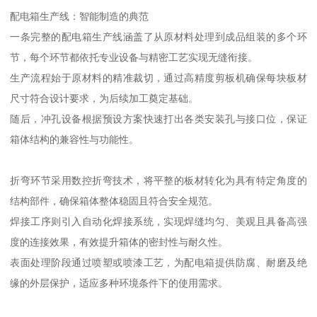
配电箱生产线：智能制造的典范
一条完整的配电箱生产线涵盖了从原材料处理到成品组装的多个环
节，每个环节都依托专业设备与精密工艺实现无缝衔接。
生产流程始于原材料的精准裁切，通过高精度剪板机确保每块板材
尺寸符合设计要求，为后续加工奠定基础。
随后，冲孔设备根据预设方案快速打出各类安装孔与接口位，保证
箱体结构的兼容性与功能性。
折弯环节采用数控折弯技术，将平整的板材转化为具有特定角度的
结构部件，确保箱体整体稳固且符合安全规范。
焊接工序则引入自动化焊接系统，实现焊缝均匀、美观且具备高强
度的连接效果，有效提升箱体的密封性与耐久性。
表面处理阶段通过喷塑或喷漆工艺，为配电箱提供防腐、耐磨及绝
缘的外层保护，适应多种环境条件下的使用需求。