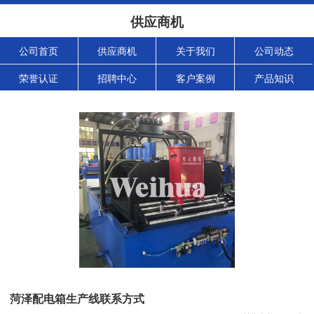
供应商机
公司首页
供应商机
关于我们
公司动态
荣誉认证
招聘中心
客户案例
产品知识
菏泽配电箱生产线联系方式