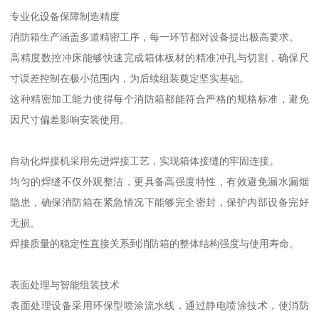
专业化设备保障制造精度
消防箱生产涵盖多道精密工序，每一环节都对设备提出极高要求。
高精度数控冲床能够快速完成箱体板材的精准冲孔与切割，确保尺
寸误差控制在极小范围内，为后续组装奠定坚实基础。
这种精密加工能力使得每个消防箱都能符合严格的规格标准，避免
因尺寸偏差影响安装使用。
自动化焊接机采用先进焊接工艺，实现箱体接缝的牢固连接。
均匀的焊缝不仅外观整洁，更具备高强度特性，有效避免漏水漏烟
隐患，确保消防箱在紧急情况下能够完全密封，保护内部设备完好
无损。
焊接质量的稳定性直接关系到消防箱的整体结构强度与使用寿命。
表面处理与智能组装技术
表面处理设备采用环保型喷涂流水线，通过静电喷涂技术，使消防