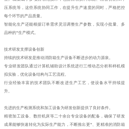
压系统等，这些系统协同工作，在提升生产速度的同时，严格把控
每个环节的产品质量。
智能化生产还能根据订单需求灵活调整生产参数，实现小批量、多
品种的*生产模式。
技术研发支撑设备创新
持续的技术研发是推动消防箱生产设备不断进步的动力源泉。
专业研发团队通过计算机辅助设计系统进行三维动态分析和样机模
拟实验，优化设备结构与工艺流程。
行业经验丰富的技术团队不断改进生产工艺，使设备水平持续提
升。
先进的生产检测系统和加工设备为研发创新提供了良好条件。
精密加工设备、数控机床等二十余台专业设备的配备，确保了研发
成果能够快速转化为实际生产能力，不断推出更*、更精准的消防箱