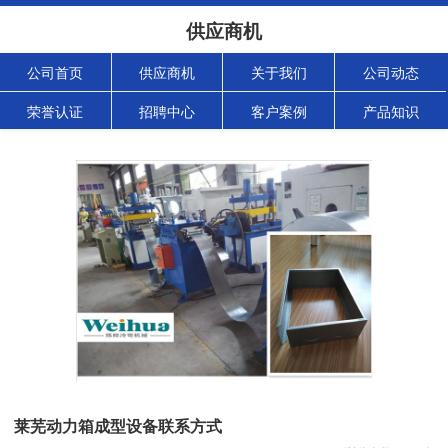
供应商机
公司首页
供应商机
关于我们
公司动态
荣誉认证
招聘中心
客户案例
产品知识
莱芜动力箱成型设备联系方式