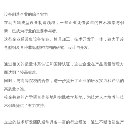
设备制造企业的综合实力
在动力箱成型设备制造领域，一些企业凭借多年的技术积累与创
新，已成为行业的重要参与者。
这些企业通常集设备制造、模具加工、技术开发于一体，致力于冷
弯型钢及各种非标型材结构的研究、设计与开发。
通过相关的质量体系认证和国际认证，这些企业在产品质量管理方
面达到了较高标准。
同时，与高等院校的合作，进一步提升了企业的研发实力和产品的
高质量水准。
校企共建的产学研合作基地和实践教学基地，为技术人才培养与技
术创新提供了有力支持。
企业的技术研发团队通常具备丰富的行业经验，通过不断改进生产