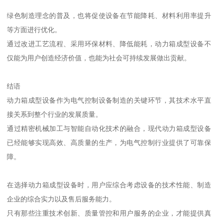
绿色制造理念的普及，也将促使设备在节能降耗、材料利用率提升
等方面进行优化。
通过改进工艺流程、采用环保材料、降低能耗，动力箱成型设备不
仅能为用户创造经济价值，也能为社会可持续发展做出贡献。
结语
动力箱成型设备作为电气控制设备制造的关键环节，其技术水平直
接关系到整个行业的发展质量。
通过精密机械加工与智能自动化技术的融合，现代动力箱成型设备
已经能够实现高效、高质量的生产，为电气控制行业提供了可靠保
障。
在选择动力箱成型设备时，用户应综合考虑设备的技术性能、制造
企业的综合实力以及售后服务能力。
只有那些注重技术创新、质量管控和用户服务的企业，才能提供真