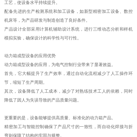
工艺，使设备水平持续提升。
配备先进的生产检测系统和加工设备，如新型精密加工设备、数控
机床等，为产品研发与制造创造了良好条件。
产品设计全部采用计算机辅助设计系统，进行三维动态分析和样机
模拟实验，确保设计的科学性与可行性。
动力箱成型设备的应用优势
动力箱成型设备的应用，为电气控制行业带来了显著效益。
首先，它大幅提升了生产效率，通过自动化流程减少了人工操作环
节，缩短了生产周期。
其次，设备降低了人工成本，减少了对熟练技术工人的依赖，同时
降低了因人为失误导致的产品质量问题。
更重要的是，设备能够提供高质量、标准化的动力箱产品。
精密加工与智能控制确保了产品尺寸的一致性，而自动化焊接与折
弯则保障了结构的牢固与规整。