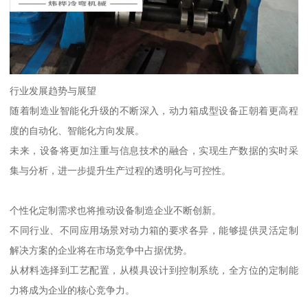
行业发展趋势与展望
随着制造业智能化升级的不断深入，动力箱成型设备正朝着更高程
度的自动化、智能化方向发展。
未来，设备将更加注重与信息技术的融合，实现生产数据的实时采
集与分析，进一步提升生产过程的透明化与可控性。
个性化定制需求也将推动设备制造企业不断创新。
不同行业、不同应用场景对动力箱的要求各异，能够提供灵活定制
解决方案的企业将在市场竞争中占据优势。
从材料选择到工艺配置，从模具设计到控制系统，全方位的定制能
力将成为企业的核心竞争力。