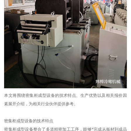
本文将围绕密集柜成型设备的技术特点、生产优势以及相关报价因
素展开介绍，为相关行业伙伴提供参考。
密集柜成型设备的技术特点
密集柜成型设备整合了多道精密加工工序，能够*完成从板材到成品