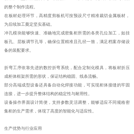
的整个制作流程。
在板材处理环节，高精度剪板机可按预设尺寸精准裁切金属板材，
为后续加工奠定坚实基础。
冲孔模块能够快速、准确地完成密集柜所需的各类孔位加工，如挂
板孔、层板调节孔等，确保位置精准且孔径一致，满足档案存储设
备的装配要求。
折弯工序依靠先进的数控折弯系统，配合定制化模具，将板材折压
成柜体框架所需的形状，保证结构稳固、线条流畅。
部分高端成型设备还具备自动化焊接功能，可实现柜体接缝的牢固
连接，进一步提升整体结构的稳定性与耐用性。
设备操作界面设计简便，支持参数灵活调整，能够适应不同规格密
集柜的生产需求，体现了高度的智能化与适应性。
生产优势与行业应用