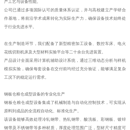
产工艺与设备性能。
公司已通过多项国际认可的质量体系认证，并与高校建立产学研合
作基地，将前沿学术成果转化为实际生产力，确保设备技术始终处
于行业先进水平。
在生产制造环节，我们配备了新型精密加工设备、数控车床、电火
花线切割机床及大型材料实验平台等二十余台先进装置。
产品设计全面采用计算机辅助设计系统，通过三维动态分析与样机
模拟实验，确保每套设备在交付前均经过充分验证，能够满足复杂
工况下的稳定运行需求。
钢板仓粮仓成型设备的专业化生产
钢板仓粮仓成型设备集成了机械制造与自动化控制技术，可实现从
原料到成品的全流程自动化、标准化生产。
该设备能够高效处理冷轧钢带、热轧钢带、酸洗板、彩钢板、镀锌
钢带及不锈钢带等多种材质，厚度处理范围广泛，型材尺寸精度可