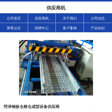
供应商机
公司首页
供应商机
关于我们
公司动态
荣誉认证
招聘中心
客户案例
产品知识
菏泽钢板仓粮仓成型设备供应商