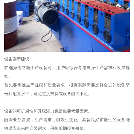
设备选型建议
在选择消防箱生产设备时，用户应综合考虑自身生产需求和发展规
划。
首先要明确生产规模和质量要求，根据实际需要选择合适的设备型
号和配置水平，避免过度投资或设备能力不足。
设备的可扩展性和升级潜力也是重要考量因素。
随着业务发展，生产需求可能发生变化，具备良好扩展性的设备能
够适应未来的升级需求，保护长期投资价值。