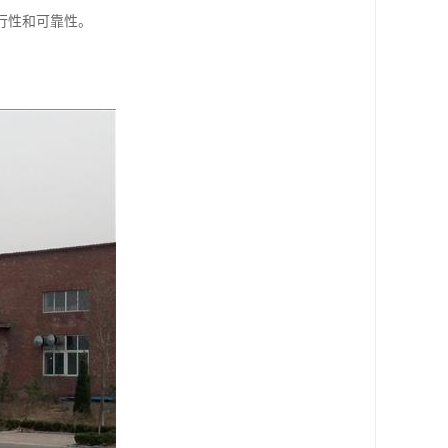
行性和可靠性。