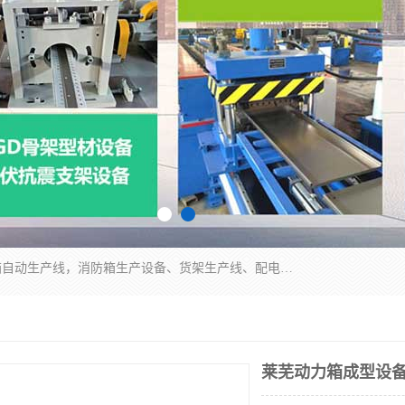
潍坊炜桦冷弯机械制造有限公司一直致力于配电箱自动生产线，消防箱生产设备、货架生产线、配电箱生产线等，是集设备制造、模具加工、技术开发于一体的综合性机械制造高科技民营企业。
莱芜动力箱成型设