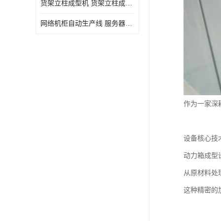
货架立柱成型机 货架立柱成型设备 货架立柱生产设备
网络机柜自动生产线 服务器机柜生产设备 网络机柜制作设备
作为一家深
设备核心技
动力箱成型
从原材料处
这种精密的