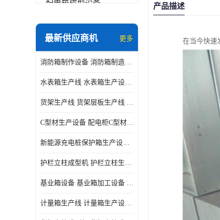
配电箱成型设备
产品描述
其他
最新供应商机
更多
在当今快速
消防箱制作设备 消防箱制造需要哪些设备
水表箱生产线 水表箱生产设备 加工水表箱需要的设备
货架生产线 货架层板生产线 货架立柱生产线
C型材生产设备 配电柜C型材成型设备 配电柜型材生产线
新能源充电桩保护箱生产设备 充电保护箱生产线
护栏立柱成型机 护栏立柱生产设备 护栏立柱生产线
基业箱设备 基业箱加工设备 基业箱制作设备
计量箱生产线 计量箱生产设备 电网计量箱加工设备