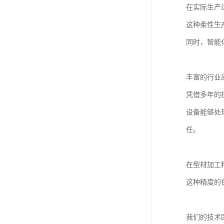
在实际生产
这种柔性生
同时，智能
丰富的行业
凭借多年的
设备能够处
任。
在型材加工
这种精度的
我们的技术