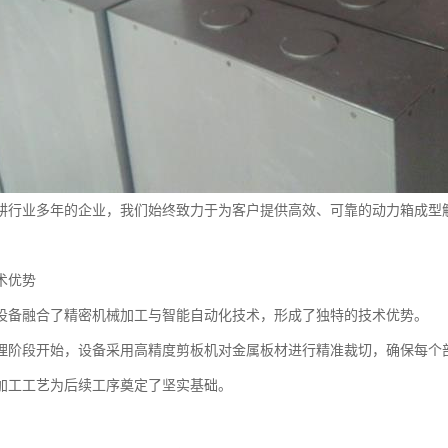
耕行业多年的企业，我们始终致力于为客户提供高效、可靠的动力箱成型
术优势
设备融合了精密机械加工与智能自动化技术，形成了独特的技术优势。
理阶段开始，设备采用高精度剪板机对金属板材进行精准裁切，确保每个
加工工艺为后续工序奠定了坚实基础。