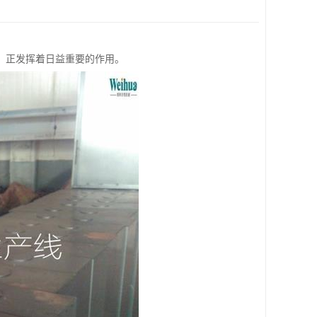
，正发挥着日益重要的作用。