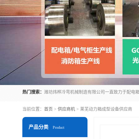
热门搜索：
当前位置：
首页
>
供应商机
> 莱芜动力箱成型设备供应商
产品分类
Product