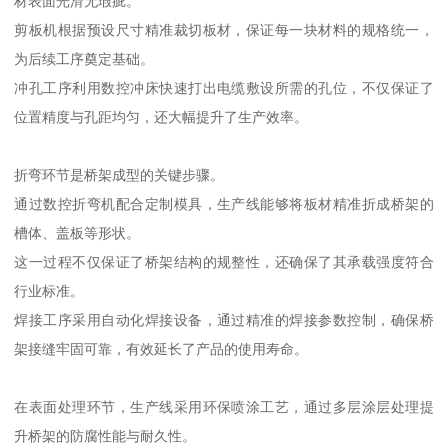
材表面光滑无瑕疵。
剪板机根据预设尺寸精准裁切板材，保证每一块材料的规格统一，
为后续工序奠定基础。
冲孔工序利用数控冲床快速打出电缆敷设所需的孔位，不仅保证了
位置精度与孔距均匀，还大幅提升了生产效率。
折弯环节是桥架成型的关键步骤。
通过数控折弯机配合定制模具，生产线能够将板材精准折成桥架的
槽体、盖板等形状。
这一过程不仅保证了桥架结构的规整性，还确保了其承载强度符合
行业标准。
焊接工序采用自动化焊接设备，通过精准的焊接参数控制，确保桥
架接缝牢固可靠，有效延长了产品的使用寿命。
在表面处理环节，生产线采用环保喷涂工艺，通过多层涂层处理提
升桥架的防腐性能与耐久性。