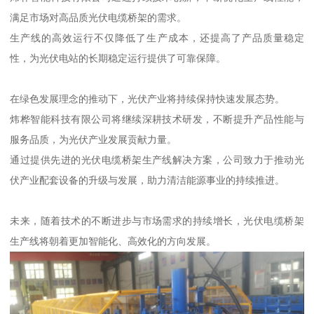
满足市场对高品质光伏电缆桥架的需求。
生产线的高效运行不仅降低了生产成本，还提高了产品质量稳定
性，为光伏电站的长期稳定运行提供了可靠保障。
在绿色发展理念的推动下，光伏产业将持续保持快速发展态势。
炜桦智能科技有限公司将继续深耕技术研发，不断提升产品性能与
服务品质，为光伏产业发展贡献力量。
通过提供先进的光伏电缆桥架生产线解决方案，公司致力于推动光
伏产业配套设备的升级与发展，助力清洁能源事业的持续推进。
未来，随着技术的不断进步与市场需求的持续增长，光伏电缆桥架
生产线将朝着更加智能化、高效化的方向发展。