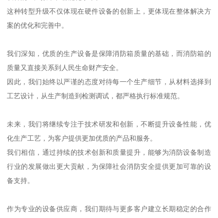
这种转型升级不仅体现在硬件设备的创新上，更体现在整体解决方
案的优化和完善中。
我们深知，优质的生产设备是保障消防箱质量的基础，而消防箱的
质量又直接关系到人民生命财产安全。
因此，我们始终以严谨的态度对待每一个生产细节，从材料选择到
工艺设计，从生产制造到检测调试，都严格执行标准规范。
未来，我们将继续专注于技术研发和创新，不断提升设备性能，优
化生产工艺，为客户提供更加优质的产品和服务。
我们相信，通过持续的技术创新和质量提升，能够为消防设备制造
行业的发展做出更大贡献，为保障社会消防安全提供更加可靠的设
备支持。
作为专业的设备供应商，我们期待与更多客户建立长期稳定的合作