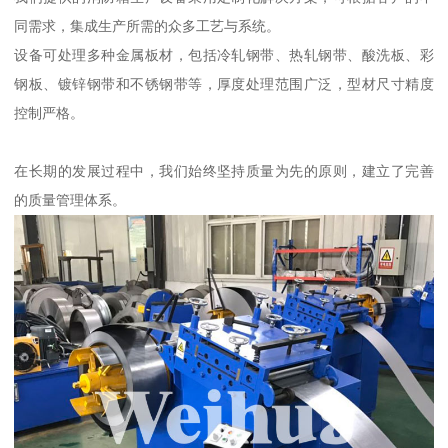
同需求，集成生产所需的众多工艺与系统。
设备可处理多种金属板材，包括冷轧钢带、热轧钢带、酸洗板、彩
钢板、镀锌钢带和不锈钢带等，厚度处理范围广泛，型材尺寸精度
控制严格。
在长期的发展过程中，我们始终坚持质量为先的原则，建立了完善
的质量管理体系。