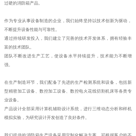
过硬的消防箱产品。
作为专业从事设备制造的企业，我们始终坚持以技术创新为驱动，
不断提升设备性能与可靠性。
通过持续研发投入，我们建立了完善的技术开发体系，拥有经验丰
富的技术团队。
团队不断改进生产工艺，使设备水平持续提升，技术能力不断增
强。
在生产制造环节，我们配备了先进的生产检测系统和设备，包括新
型精密加工设备、数控加工设备、数控电火花线切割机床等各类专
业设备。
产品设计全部采用计算机辅助设计系统，进行三维动态分析和样机
模拟实验，为研究设计开发创造了良好条件。
我们提供的消防箱生产设备采用定制化解决方案，可根据客户的不