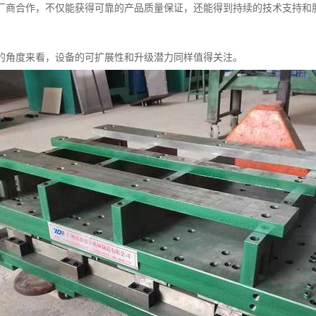
厂商合作，不仅能获得可靠的产品质量保证，还能得到持续的技术支持和
的角度来看，设备的可扩展性和升级潜力同样值得关注。