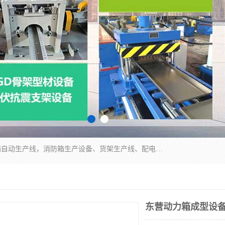
潍坊炜桦冷弯机械制造有限公司一直致力于配电箱自动生产线，消防箱生产设备、货架生产线、配电箱生产线等，是集设备制造、模具加工、技术开发于一体的综合性机械制造高科技民营企业。
东营动力箱成型设