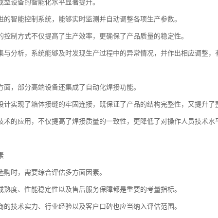
成型设备的智能化水平显著提升。
进的智能控制系统，能够实时监测并自动调整各项生产参数。
的控制方式不仅提高了生产效率，更确保了产品质量的稳定性。
集与分析，系统能够及时发现生产过程中的异常情况，并作出相应调整，
方面，部分高端设备还集成了自动化焊接功能。
设计实现了箱体接缝的牢固连接，既保证了产品的结构完整性，又提升了
技术的应用，不仅提高了焊接质量的一致性，更降低了对操作人员技术水
素
选购时，需要综合评估多方面因素。
成熟度、性能稳定性以及售后服务保障都是重要的考量指标。
商的技术实力、行业经验以及客户口碑也应当纳入评估范围。