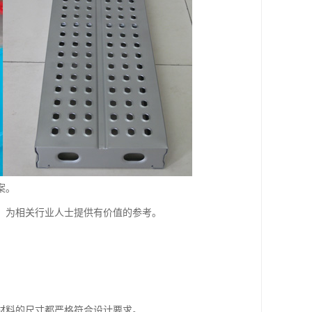
案。
，为相关行业人士提供有价值的参考。
材料的尺寸都严格符合设计要求。