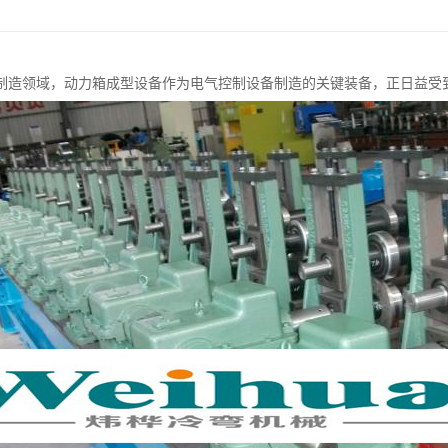
制造领域，动力箱成型设备作为电气控制设备制造的关键装备，正日益受