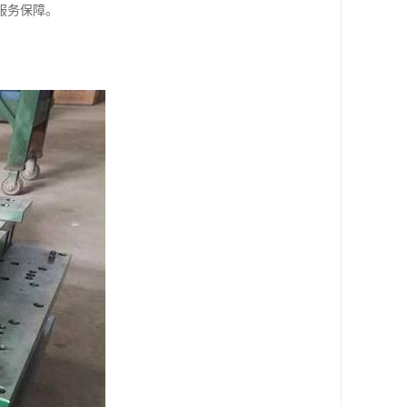
服务保障。