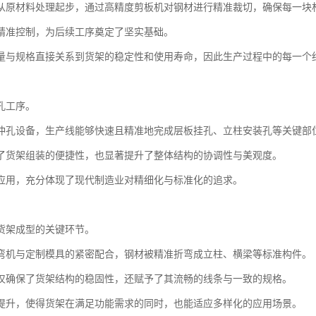
从原材料处理起步，通过高精度剪板机对钢材进行精准裁切，确保每一块
精准控制，为后续工序奠定了坚实基础。
量与规格直接关系到货架的稳定性和使用寿命，因此生产过程中的每一个
孔工序。
冲孔设备，生产线能够快速且精准地完成层板挂孔、立柱安装孔等关键部
了货架组装的便捷性，也显著提升了整体结构的协调性与美观度。
应用，充分体现了现代制造业对精细化与标准化的追求。
货架成型的关键环节。
弯机与定制模具的紧密配合，钢材被精准折弯成立柱、横梁等标准构件。
仅确保了货架结构的稳固性，还赋予了其流畅的线条与一致的规格。
提升，使得货架在满足功能需求的同时，也能适应多样化的应用场景。