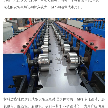
先进的设备虽然初期投入较大，但长期运营成本更低。
材料适应性优质的成型设备应能处理多种材质，包括冷轧钢带、热
轧钢带、酸洗板、彩钢板、镀锌钢带和不锈钢带等，为用户提供更