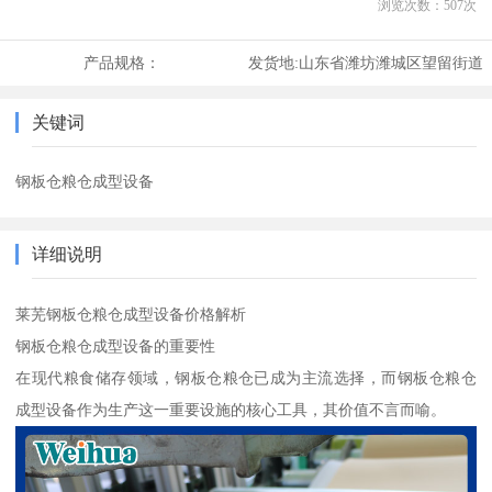
浏览次数：
507
次
产品规格：
发货地:
山东省潍坊潍城区望留街道
关键词
钢板仓粮仓成型设备
详细说明
莱芜钢板仓粮仓成型设备价格解析
钢板仓粮仓成型设备的重要性
在现代粮食储存领域，钢板仓粮仓已成为主流选择，而钢板仓粮仓
成型设备作为生产这一重要设施的核心工具，其价值不言而喻。