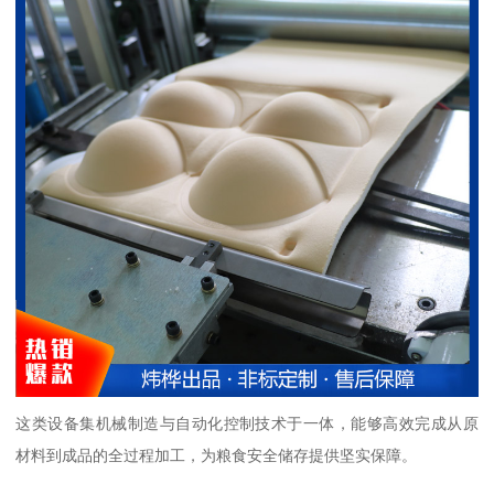
这类设备集机械制造与自动化控制技术于一体，能够高效完成从原
材料到成品的全过程加工，为粮食安全储存提供坚实保障。