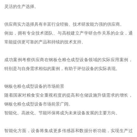
灵活的生产选择。
供应商实力选择具有丰富行业经验、技术研发能力强的供应商。
例如，拥有专业技术团队、与高校建立产学研合作关系的企业，通
常能提供更可靠的产品和持续的技术支持。
成功案例考察供应商在钢板仓粮仓成型设备领域的实际应用案例，
特别是与自身需求相似的案例，有助于评估设备的实际表现。
钢板仓粮仓成型设备的市场前景
随着国家对粮食安全重视程度的提高和仓储设施升级需求的增长，
钢板仓粮仓成型设备市场前景广阔。
智能化、高效化、节能环保将成为未来设备发展的主要方向。
智能化方面，设备将集成更多传感器和数据分析功能，实现生产过