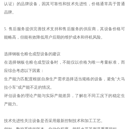
认证）的品牌设备，因其可靠性和技术先进性，价格通常高于普通
品牌。
5. 售后服务提供完善技术支持和售后服务的供应商，其设备价格可
能略高，但能有效降低用户后期的维护成本和停机风险。
选择钢板仓粮仓成型设备的建议
在选择钢板仓粮仓成型设备时，不能仅以价格为唯一考量标准，而
应综合考虑以下因素：
生产能力匹配度根据自身生产需求选择适当规格的设备，避免"大马
拉小车"或产能不足的情况。
评估设备的理论产能与实际产能差异，了解在不同工况下的稳定生
产能力。
技术先进性关注设备是否采用最新控制技术和加工工艺。
例如，数控系统的版本、自动化程度、能耗水平等都是重要指标。