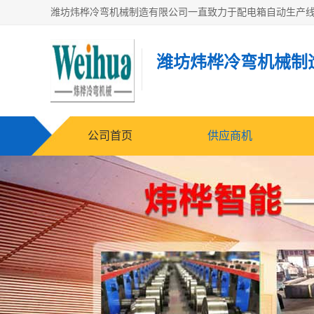
潍坊炜桦冷弯机械制
公司首页
供应商机