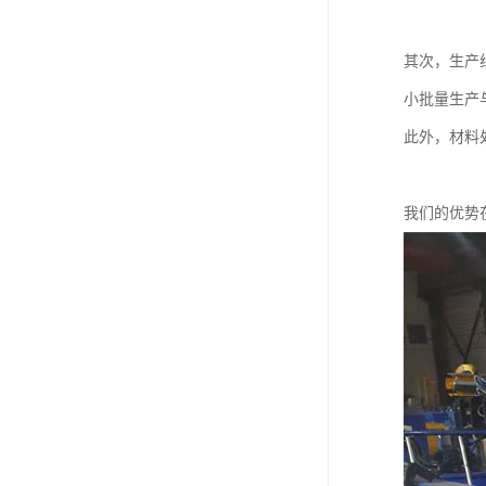
其次，生产
小批量生产
此外，材料
我们的优势