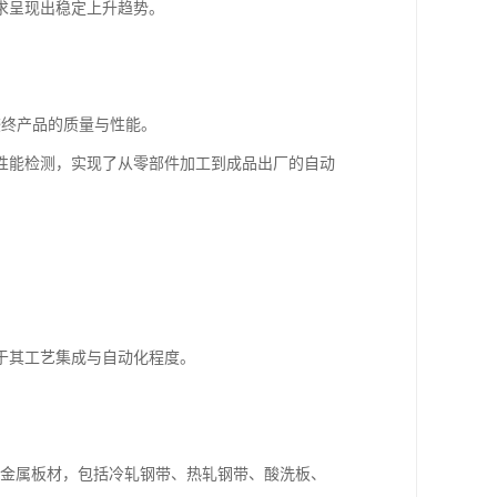
求呈现出稳定上升趋势。
较终产品的质量与性能。
性能检测，实现了从零部件加工到成品出厂的自动
。
于其工艺集成与自动化程度。
。
各类金属板材，包括冷轧钢带、热轧钢带、酸洗板、