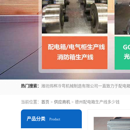
热门搜索：
当前位置：
首页
>
供应商机
> 德州配电箱生产线多少钱
产品分类
Product