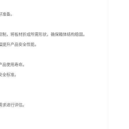
好准备。
控制，将板材折成所需形状，确保箱体结构稳固。
幅提升产品安全性能。
产品使用寿命。
安全标准。
需求进行评估。