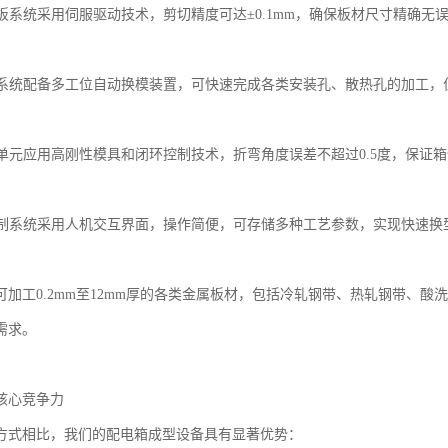
剪板系统采用伺服驱动技术，剪切精度可达±0.1mm，确保板材尺寸精确无
冲孔系统配备多工位自动换模装置，可快速完成各类安装孔、散热孔的加工，位
折弯单元应用高刚性模具和闭环控制技术，折弯角度误差不超过0.5度，保证
化控制系统采用人机交互界面，操作简便，可存储多种工艺参数，实现快速换
可加工0.2mm至12mm厚的各类金属板材，包括冷轧钢带、热轧钢带、
需求。
核心竞争力
方式相比，我们的配电箱成型设备具有显著优势：