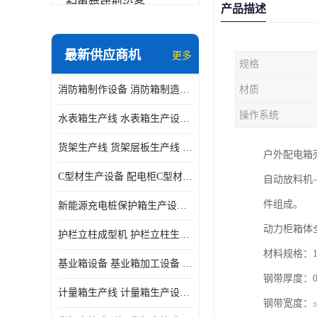
配电箱成型设备
产品描述
其他
最新供应商机
更多
规格
消防箱制作设备 消防箱制造需要哪些设备
材质
操作系统
水表箱生产线 水表箱生产设备 加工水表箱需要的设备
货架生产线 货架层板生产线 货架立柱生产线
户外配电箱
C型材生产设备 配电柜C型材成型设备 配电柜型材生产线
自动放料机
件组成。
新能源充电桩保护箱生产设备 充电保护箱生产线
动力柜箱体
护栏立柱成型机 护栏立柱生产设备 护栏立柱生产线
材料规格：1
基业箱设备 基业箱加工设备 基业箱制作设备
钢带厚度：0.
计量箱生产线 计量箱生产设备 电网计量箱加工设备
钢带宽度：≤