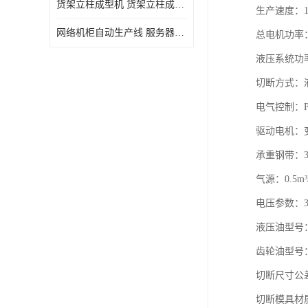
货架立柱成型机 货架立柱成型设备 货架立柱生产设备
生产速度：1
网络机柜自动生产线 服务器机柜生产设备 网络机柜制作设备
总电机功率：
液压系统功率
切断方式：
电气控制：P
驱动电机：
承重钢带：
气源：0.5m³
电压参数：380
液压油型号：
齿轮油型号：
切断尺寸公差：
切断模具材质：