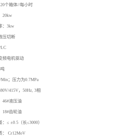
20个箱体//每小时
20kw
：3kw
液压切断
LC
变频电机驱动
3吨
/Min；压力为0.7MPa
V/415V，50Hz, 3相
46#液压油
18#齿轮油
≤ ±0.5（长≤3000）
 Cr12MoV