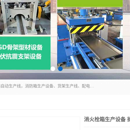
潍坊炜桦冷弯机械制造有限公司一直致力于配电箱自动生产线，消防箱生产设备、货架生产线、配电箱生产线等，是集设备制造、模具加工、技术开发于一体的综合性机械制造高科技民营企业。
消火栓箱生产设备 