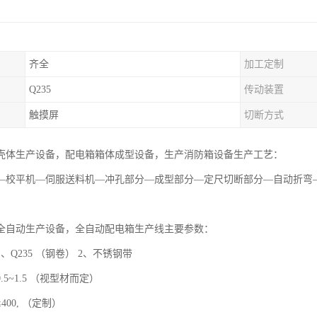
齐全
加工定制
Q235
传动装置
触摸屏
切断方式
壳体生产设备，配电箱箱体成型设备，生产消防箱设备生产工艺：
—校平机—伺服送料机—冲孔部分—成型部分—定尺切断部分—自动折弯
全自动生产设备，全自动配电箱生产线主要参数：
、Q235 （钢卷） 2、不锈钢带
5~1.5 （视型材而定）
400, （定制）