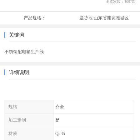
浏览次数：
1097
次
产品规格：
发货地:
山东省潍坊潍城区
关键词
不锈钢配电箱生产线
详细说明
规格
齐全
加工定制
是
材质
Q235