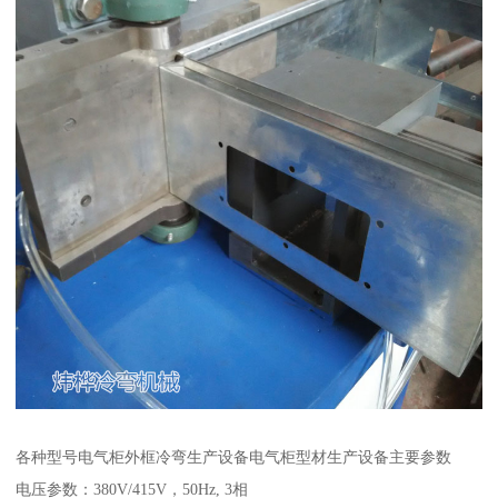
各种型号电气柜外框冷弯生产设备电气柜型材生产设备主要参数
电压参数：380V/415V，50Hz, 3相