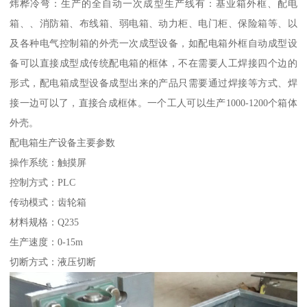
炜桦冷弯：生产的全自动一次成型生产线有：基业箱外框、配电
箱、、消防箱、布线箱、弱电箱、动力柜、电门柜、保险箱等、以
及各种电气控制箱的外壳一次成型设备，如配电箱外框自动成型设
备可以直接成型成传统配电箱的框体，不在需要人工焊接四个边的
形式，配电箱成型设备成型出来的产品只需要通过焊接等方式、焊
接一边可以了，直接合成框体。一个工人可以生产1000-1200个箱体
外壳。
配电箱生产设备主要参数
操作系统：触摸屏
控制方式：PLC
传动模式：齿轮箱
材料规格：Q235
生产速度：0-15m
切断方式：液压切断