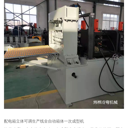
配电箱立体可调生产线全自动箱体一次成型机