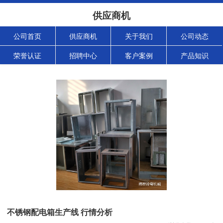
供应商机
公司首页
供应商机
关于我们
公司动态
荣誉认证
招聘中心
客户案例
产品知识
不锈钢配电箱生产线 行情分析