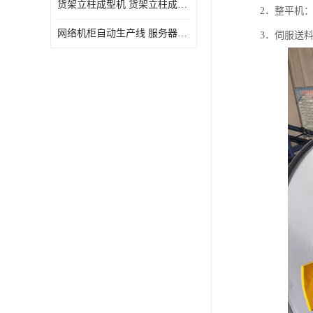
货架立柱成型机 货架立柱成型设备 货架立柱生产设备
2．整平机：
网络机柜自动生产线 服务器机柜生产设备 网络机柜制作设备
3．伺服送