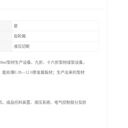
是
齿轮箱
液压切断
线、8mf型材生产设备、九折、十六折型材成型设备，
理0.28—12.0厚金属板材；生产出来的型材
机、成品托料装置、液压系统、电气控制部分及防