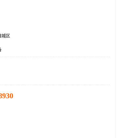
潍城区
备
8930