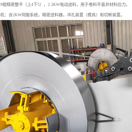
9辊精密整平（上4下5），2.2KW电动送料，用于卷料平直并材料应力。
料机：含2KW伺服系统，精密送料器，冲孔装置（模具）和切断装置。