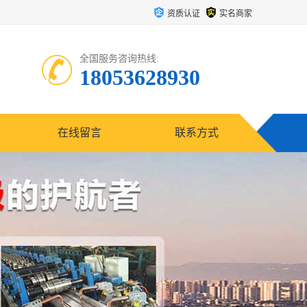
资质认证
实名商家
全国服务咨询热线:
18053628930
在线留言
联系方式