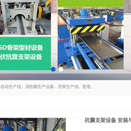
潍坊炜桦冷弯机械制造有限公司一直致力于配电箱自动生产线，消防箱生产设备、货架生产线、配电箱生产线等，是集设备制造、模具加工、技术开发于一体的综合性机械制造高科技民营企业。
抗震支架设备 安装