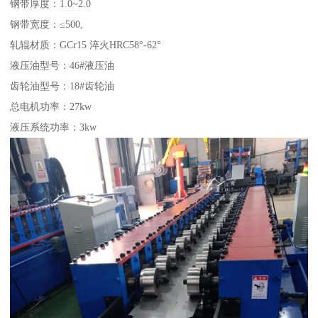
钢带厚度：1.0~2.0
钢带宽度：≤500,
轧辊材质：GCr15 淬火HRC58°-62°
液压油型号：46#液压油
齿轮油型号：18#齿轮油
总电机功率：27kw
液压系统功率：3kw