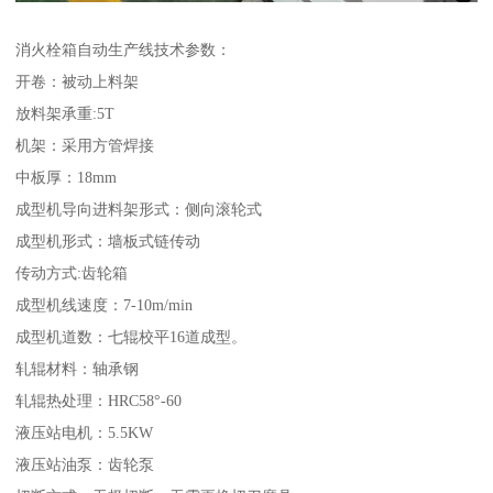
消火栓箱自动生产线技术参数：
开卷：被动上料架
放料架承重:5T
机架：采用方管焊接
中板厚：18mm
成型机导向进料架形式：侧向滚轮式
成型机形式：墙板式链传动
传动方式:齿轮箱
成型机线速度：7-10m/min
成型机道数：七辊校平16道成型。
轧辊材料：轴承钢
轧辊热处理：HRC58°-60
液压站电机：5.5KW
液压站油泵：齿轮泵