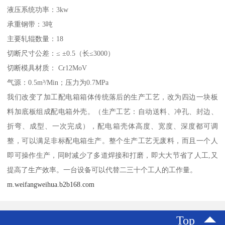
液压系统功率：3kw
承重钢带：3吨
主要轧辊数量：18
切断尺寸公差：≤ ±0.5（长≤3000）
切断模具材质： Cr12MoV
气源：0.5m³/Min；压力为0.7MPa
我们改变了加工配电箱箱体传统落后的生产工艺，改为四边一块板
料加底板组成配电箱外壳。（生产工艺：自动送料、冲孔、封边、
折弯、成型、一次完成），配电箱壳体高度、宽度、深度都可调
整，可以满足非标配电箱生产。整个生产工艺无废料，而且一个人
即可操作生产，同时减少了多道焊接和打磨，即大大节省了人工,又
提高了生产效率。一台设备可以代替二三十个工人的工作量。
m.weifangweihua.b2b168.com
Top