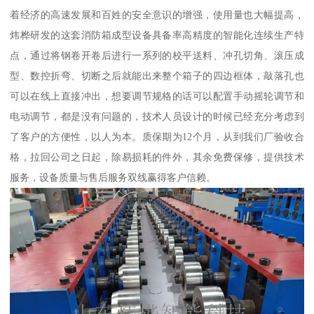
着经济的高速发展和百姓的安全意识的增强，使用量也大幅提高，
炜桦研发的这套消防箱成型设备具备率高精度的智能化连续生产特
点，通过将钢卷开卷后进行一系列的校平送料、冲孔切角、滚压成
型、数控折弯、切断之后就能出来整个箱子的四边框体，敲落孔也
可以在线上直接冲出，想要调节规格的话可以配置手动摇轮调节和
电动调节，都是没有问题的，技术人员设计的时候已经充分考虑到
了客户的方便性，以人为本。质保期为12个月，从到我们厂验收合
格，拉回公司之日起，除易损耗的件外，其余免费保修，提供技术
服务，设备质量与售后服务双线赢得客户信赖。