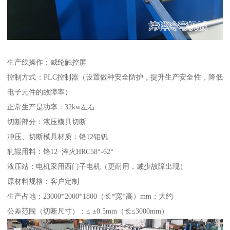
生产线操作：威纶触控屏
控制方式：PLC控制器（设置做种安全防护，提升生产安全性，降低
电子元件的故障率）
正常生产是功率：32kw左右
切断部分：液压模具切断
冲压、切断模具材质：铬12钼钒
轧辊用料：铬12 淬火HRC58°-62°
液压站：电机采用西门子电机（更耐用，减少故障出现）
原材料规格：客户定制
生产占地：23000*2000*1800（长*宽*高）mm；大约
公差范围（切断尺寸）：≤ ±0.5mm（长≤3000mm）