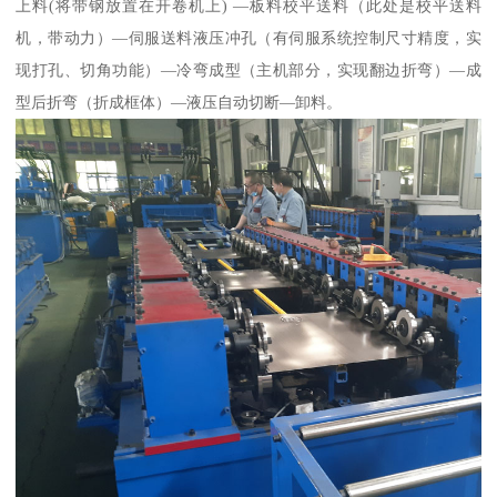
上料(将带钢放置在开卷机上) —板料校平送料（此处是校平送料
机，带动力）—伺服送料液压冲孔（有伺服系统控制尺寸精度，实
现打孔、切角功能）—冷弯成型（主机部分，实现翻边折弯）—成
型后折弯（折成框体）—液压自动切断—卸料。