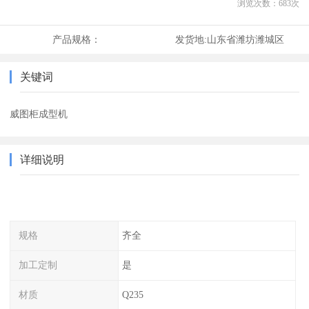
浏览次数：
683
次
产品规格：
发货地:
山东省潍坊潍城区
关键词
威图柜成型机
详细说明
规格
齐全
加工定制
是
材质
Q235