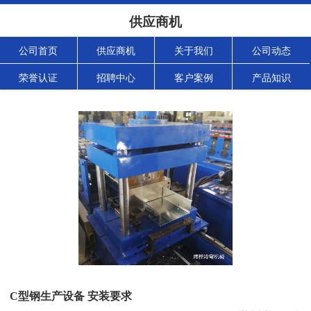
供应商机
公司首页
供应商机
关于我们
公司动态
荣誉认证
招聘中心
客户案例
产品知识
C型钢生产设备 安装要求