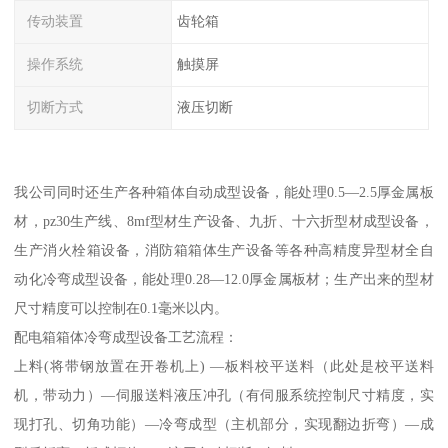
传动装置
齿轮箱
操作系统
触摸屏
切断方式
液压切断
我公司同时还生产各种箱体自动成型设备，能处理0.5—2.5厚金属板
材，pz30生产线、8mf型材生产设备、九折、十六折型材成型设备，
生产消火栓箱设备，消防箱箱体生产设备等各种高精度异型材全自
动化冷弯成型设备，能处理0.28—12.0厚金属板材；生产出来的型材
尺寸精度可以控制在0.1毫米以内。
配电箱箱体冷弯成型设备工艺流程：
上料(将带钢放置在开卷机上) —板料校平送料（此处是校平送料
机，带动力）—伺服送料液压冲孔（有伺服系统控制尺寸精度，实
现打孔、切角功能）—冷弯成型（主机部分，实现翻边折弯）—成