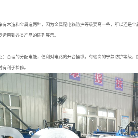
箱有木造和金属造两种，因为金属配电箱防护等级要高一些，所以还是金
泛运用到各类产品的陈列展示。
处：合理的分配电能，便利对电路的开合操纵。有较高的宁静防护等级，
时有利于检修。