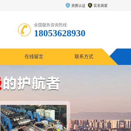
资质认证
实名商家
全国服务咨询热线:
18053628930
在线留言
联系方式