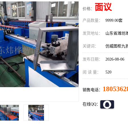
面议
价格：
产品数量：
9999.00套
发货地址：
山东省潍坊
关键词：
仿威图柜九
发布日期：
2026-08-06
阅 读 量：
520
1805362
销售电话：
在线QQ：