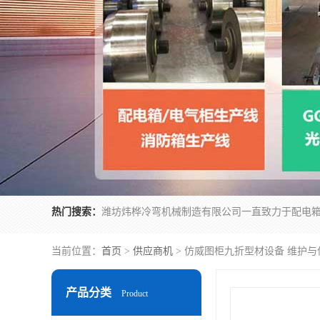
热门搜索：
当前位置：
首页
>
供应商机
> 仿威图柜九折型材设备 维护与
产品分类
Product