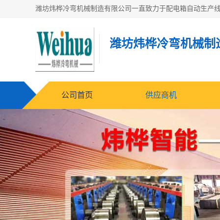
潍坊炜桦冷弯机械制
公司首页
供应商机