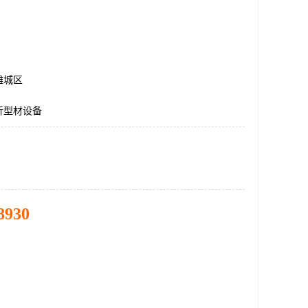
潍城区
折型材设备
8930