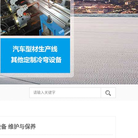
备 维护与保养