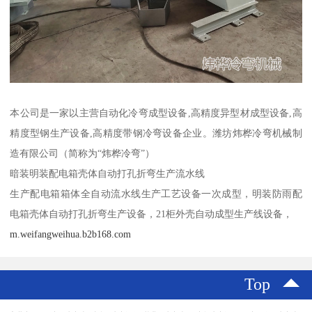
本公司是一家以主营自动化冷弯成型设备,高精度异型材成型设备,高
精度型钢生产设备,高精度带钢冷弯设备企业。潍坊炜桦冷弯机械制
造有限公司（简称为“炜桦冷弯”）
暗装明装配电箱壳体自动打孔折弯生产流水线
生产配电箱箱体全自动流水线生产工艺设备一次成型，明装防雨配
电箱壳体自动打孔折弯生产设备，21柜外壳自动成型生产线设备，
m.weifangweihua.b2b168.com
Top