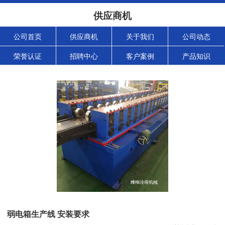
供应商机
公司首页
供应商机
关于我们
公司动态
荣誉认证
招聘中心
客户案例
产品知识
弱电箱生产线 安装要求