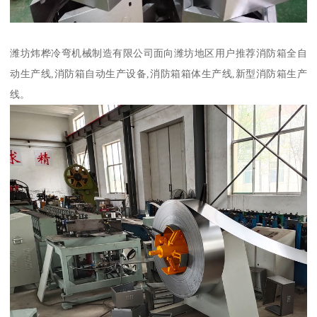
潍坊炜桦冷弯机械制造有限公司面向潍坊地区用户推荐消防箱全自
动生产线,消防箱自动生产设备,消防箱箱体生产线,新型消防箱生产
线。