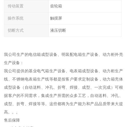
传动装置
齿轮箱
操作系统
触摸屏
切断方式
液压切断
我公司生产的电信箱成型设备、明装配电箱生产设备、动力柜外壳
生产设备：
我公司提供的基业电气箱生产设备、电表箱成型设备、动力柜生产
线、不锈钢电表箱生产线等都是按客户要求定制设备，动力箱壳体
成型设备（自动送料、冲孔、折弯、焊接、成型、一次完成）可根
据客户的不同需求，集成生产所需的众多工艺，自动送料、冲孔、
成型、折弯、焊接等等。这些都将为生产能力和产品品质带来大提
高。。。
售后保障