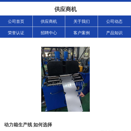
供应商机
公司首页
供应商机
关于我们
公司动态
荣誉认证
招聘中心
客户案例
产品知识
动力箱生产线 如何选择