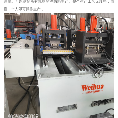
调整。可以满足所有规格的消防箱生产。整个生产工艺无废料，而
且一个人即可操作生产，