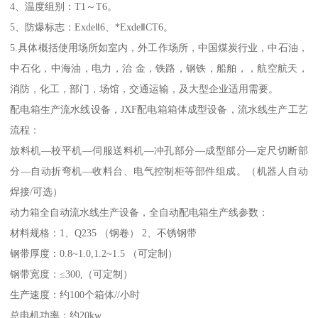
4、温度组别：T1～T6。
5、防爆标志：ExdeⅡ6、*ExdeⅡCT6。
5.具体概括使用场所如室内，外工作场所，中国煤炭行业，中石油，
中石化，中海油，电力，治 金，铁路，钢铁，船舶，，航空航天，
消防，化工，部门，场馆，交通运输，及大型企业适用需要。
配电箱生产流水线设备，JXF配电箱箱体成型设备，流水线生产工艺
流程：
放料机—校平机—伺服送料机—冲孔部分—成型部分—定尺切断部
分—自动折弯机—收料台、电气控制柜等部件组成。（机器人自动
焊接/可选）
动力箱全自动流水线生产设备，全自动配电箱生产线参数：
材料规格：1、Q235 （钢卷） 2、不锈钢带
钢带厚度：0.8~1.0,1.2~1.5 （可定制）
钢带宽度：≤300,（可定制）
生产速度：约100个箱体//小时
总电机功率：约20kw