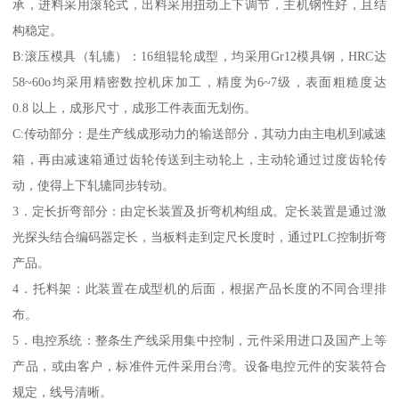
承，进料采用滚轮式，出料采用扭动上下调节，主机钢性好，且结
构稳定。
B:滚压模具（轧辘）：16组辊轮成型，均采用Gr12模具钢，HRC达
58~60o均采用精密数控机床加工，精度为6~7级，表面粗糙度达
0.8 以上，成形尺寸，成形工件表面无划伤。
C:传动部分：是生产线成形动力的输送部分，其动力由主电机到减速
箱，再由减速箱通过齿轮传送到主动轮上，主动轮通过过度齿轮传
动，使得上下轧辘同步转动。
3．定长折弯部分：由定长装置及折弯机构组成。定长装置是通过激
光探头结合编码器定长，当板料走到定尺长度时，通过PLC控制折弯
产品。
4．托料架：此装置在成型机的后面，根据产品长度的不同合理排
布。
5．电控系统：整条生产线采用集中控制，元件采用进口及国产上等
产品，或由客户，标准件元件采用台湾。设备电控元件的安装符合
规定，线号清晰。