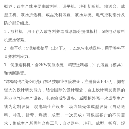
概述：该生产线主要由放料机、调平机、冲孔切断机、输送台、成
型主机、液压折边机、成品托料装置、液压系统、电气控制部分及
防护部分组成。
1．放料机：用于存入放卷料并给成形部分提供板料，5吨电动放料
机液压张紧。
2．整平机：9辊精密整平（上4下5），2.2KW电动送料，用于卷料平
直并材料应力。
3．伺服送料机：含2KW伺服系统，精密送料器，冲孔装置（模具）
和切断装置。
“炜桦冷弯”我公司是山东科技职业学院校企，注册资金1015万，拥有
强大的设计研发能力，结合国际的设计理念，自主设计研发提供的
基业电气箱生产设备、电表箱成型设备、威图柜外壳一次成型生产
线为定制设备，弱电箱生产设备、动力箱壳体成型设备（自动送
料、冲孔、折弯、焊接、成型、一次完成）可根据客户的不同需
求，集成生产所需的众多工艺，自动送料、冲孔、成型、折弯、焊