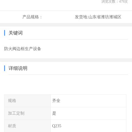
浏览次数：
479
次
产品规格：
发货地:
山东省潍坊潍城区
关键词
防火阀边框生产设备
详细说明
规格
齐全
加工定制
是
材质
Q235