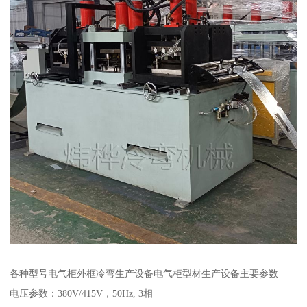
各种型号电气柜外框冷弯生产设备电气柜型材生产设备主要参数
电压参数：380V/415V，50Hz, 3相