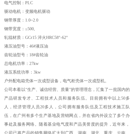
电气控制：PLC
驱动电机：变频电机驱动
钢带厚度：1.0~2.0
钢带宽度：≤500,
轧辊材质：GCr15 淬火HRC58°-62°
液压油型号：46#液压油
齿轮油型号：18#齿轮油
总电机功率：27kw
液压系统功率：3kw
户外配电箱壳体一次成型设备，电气柜壳体一次成型机。
公司本着以“生产、诚信经营、质量”的管理理念，汇集了一批国内的
产品研发专才、工程技术人员和服务队伍。目前拥有中以上50多
人，经济管理人员20多人，公司拥有服务队伍及工程技术施工队
伍，在广州有多个生产基地及营销网点，并在省内外设立了多个办
事处及服务网络。随着基业电气度和产品美誉度的提升，近年来，
公司已将产品的销售网络扩大到广西、湖南、湖北、重庆、云南、