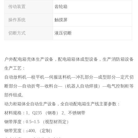
传动装置
齿轮箱
操作系统
触摸屏
切断方式
液压切断
户外配电箱壳体生产设备，配电箱箱体成型设备，生产消防箱设备
生产工艺：
自动放料机—校平机—伺服送料机—冲孔部分—成型部分—定尺切
断部分—自动折弯—收料台—（机器人自动焊接）—电气控制柜等
部件组成。
动力柜箱体全自动生产设备，全自动配电箱生产线主要参数：
材料规格：1、Q235 （钢卷） 2、不锈钢带
钢带厚度：0.5~1.5 （视型材而定）
钢带宽度：≤400, （定制）