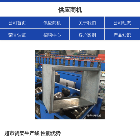
供应商机
公司首页
供应商机
关于我们
公司动态
荣誉认证
招聘中心
客户案例
产品知识
超市货架生产线 性能优势