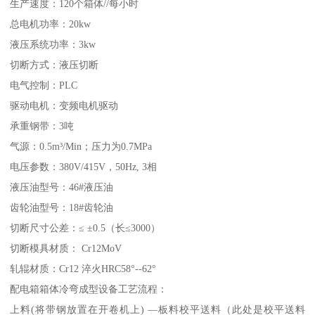
生产速度：120个箱体//每小时
总电机功率：20kw
液压系统功率：3kw
切断方式：液压切断
电气控制：PLC
驱动电机：变频电机驱动
承重钢带：3吨
气源：0.5m³/Min；压力为0.7MPa
电压参数：380V/415V，50Hz, 3相
液压油型号：46#液压油
齿轮油型号：18#齿轮油
切断尺寸公差：≤ ±0.5（长≤3000）
切断模具材质： Cr12MoV
轧辊材质：Cr12 淬火HRC58°--62°
配电箱箱体冷弯成型设备工艺流程：
上料(将带钢放置在开卷机上) —板料校平送料（此处是校平送料