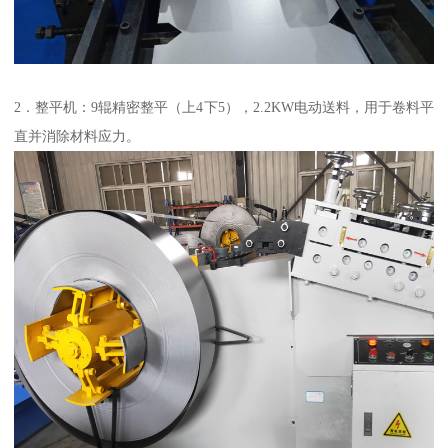
2．整平机：9辊精密整平（上4下5），2.2KW电动送料，用于卷料平
直并消除材料应力。