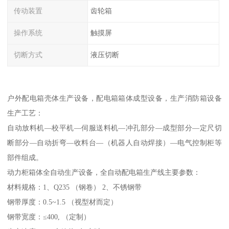
传动装置
齿轮箱
操作系统
触摸屏
切断方式
液压切断
户外配电箱壳体生产设备，配电箱箱体成型设备，生产消防箱设备
生产工艺：
自动放料机—校平机—伺服送料机—冲孔部分—成型部分—定尺切
断部分—自动折弯—收料台—（机器人自动焊接）—电气控制柜等
部件组成。
动力柜箱体全自动生产设备，全自动配电箱生产线主要参数：
材料规格：1、Q235 （钢卷） 2、不锈钢带
钢带厚度：0.5~1.5 （视型材而定）
钢带宽度：≤400, （定制）