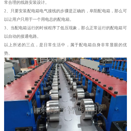
常合理的线路安装设计。
2、只要安装配电箱电气接线的步骤是正确的，阜阳配电箱，那么可
以让用户只用于一个用电总的配电箱。
3、当配电箱运行的时候程序了低压现象，那么正常运行的配电箱可
以自动的接通电路。
以上所述的三点，是日常生活中，属于配电箱自身非常显眼的优
势。