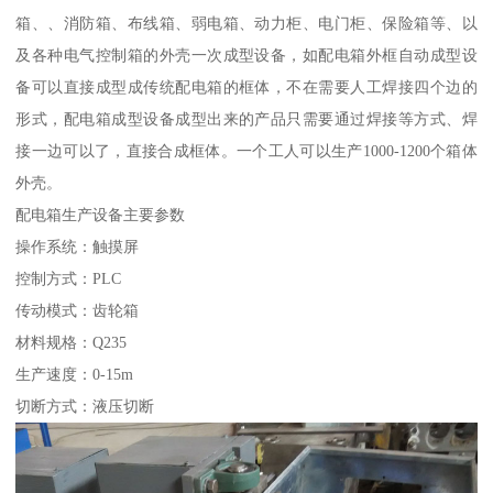
箱、、消防箱、布线箱、弱电箱、动力柜、电门柜、保险箱等、以
及各种电气控制箱的外壳一次成型设备，如配电箱外框自动成型设
备可以直接成型成传统配电箱的框体，不在需要人工焊接四个边的
形式，配电箱成型设备成型出来的产品只需要通过焊接等方式、焊
接一边可以了，直接合成框体。一个工人可以生产1000-1200个箱体
外壳。
配电箱生产设备主要参数
操作系统：触摸屏
控制方式：PLC
传动模式：齿轮箱
材料规格：Q235
生产速度：0-15m
切断方式：液压切断