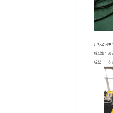
炜桦公司生
成型生产设
成型、一次