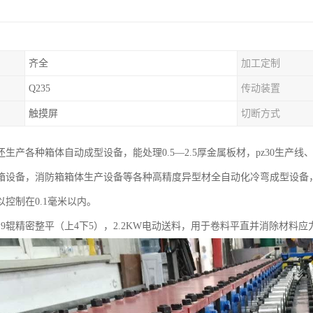
齐全
加工定制
Q235
传动装置
触摸屏
切断方式
生产各种箱体自动成型设备，能处理0.5—2.5厚金属板材，pz30生产
箱设备，消防箱箱体生产设备等各种高精度异型材全自动化冷弯成型设备，能处
控制在0.1毫米以内。
：9辊精密整平（上4下5），2.2KW电动送料，用于卷料平直并消除材料应