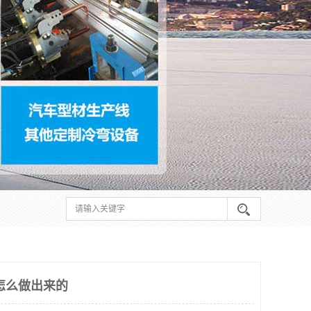
怎么做出来的