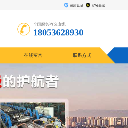
资质认证
实名商家
全国服务咨询热线:
18053628930
在线留言
联系方式