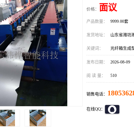
面议
价格：
产品数量：
9999.00套
发货地址：
山东省潍坊
关键词：
光纤箱生成
发布日期：
2026-08-09
阅 读 量：
510
1805362
销售电话：
在线QQ：