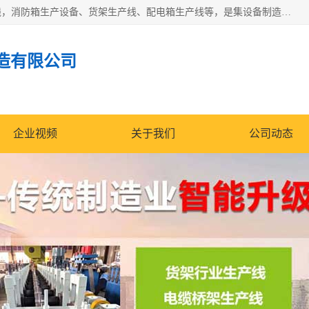
潍坊炜桦冷弯机械制造有限公司一直致力于配电箱自动生产线，消防箱生产设备、货架生产线、配电箱生产线等，是集设备制造、模具加工、技术开发于一体的综合性机械制造高科技民营企业。
造有限公司
企业视频
关于我们
公司动态