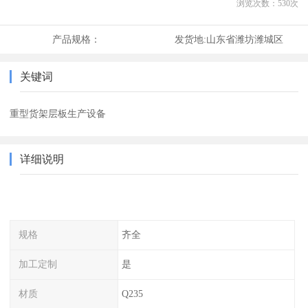
浏览次数：
530
次
产品规格：
发货地:
山东省潍坊潍城区
关键词
重型货架层板生产设备
详细说明
规格
齐全
加工定制
是
材质
Q235