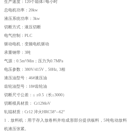
生产速度：120个箱体//每小时
总电机功率：20kw
液压系统功率：3kw
切断方式：液压切断
电气控制：PLC
驱动电机：变频电机驱动
承重钢带：3吨
气源：0.5m³/Min；压力为0.7MPa
电压参数：380V/415V，50Hz, 3相
液压油型号：46#液压油
齿轮油型号：18#齿轮油
切断尺寸公差：≤ ±0.5（长≤3000）
切断模具材质： Cr12MoV
轧辊材质：Cr12 淬火HRC58°--62°
1．放料机：用于存入放卷料并给成形部分提供板料，5吨电动放料
机液压张紧。