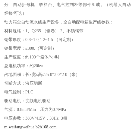
分—自动折弯机—收料台、电气控制柜等部件组成。（机器人自动
焊接/可选）
动力箱全自动流水线生产设备，全自动配电箱生产线参数：
材料规格：1、Q235 （钢卷） 2、不锈钢带
钢带厚度：0.8~1.0,1.2~1.5 （可定制）
钢带宽度：≤300,（可定制）
生产速度：约100个箱体//小时
总电机功率：约20kw
占地面积：长x宽x高//25.0*3.0*2.0（米）
切断方式：液压切断
电气控制：PLC
驱动电机：变频电机驱动
气源：0.8m3/Min；压力为0.7MPa
电压参数：380V/415V，50Hz, 3相
m.weifangweihua.b2b168.com