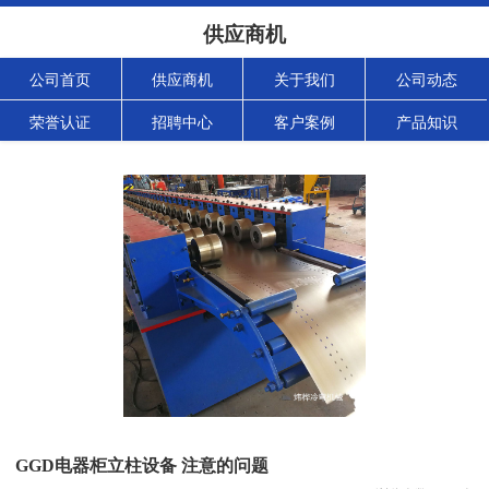
供应商机
公司首页
供应商机
关于我们
公司动态
荣誉认证
招聘中心
客户案例
产品知识
GGD电器柜立柱设备 注意的问题