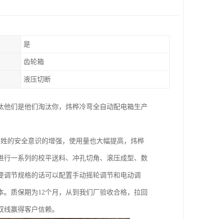
是
齿轮箱
液压切断
汰他们是他们淘汰你，炜桦冷弯全自动配电箱生产
百姓的安全意识的增强，使用量也大幅提高，炜桦
进行一系列的校平送料、冲孔切角、滚压成型、数
要调节规格的话可以配置手动摇轮调节和电动调
。质保期为12个月，从到我们厂验收合格，拉回
双线赢得客户信赖。