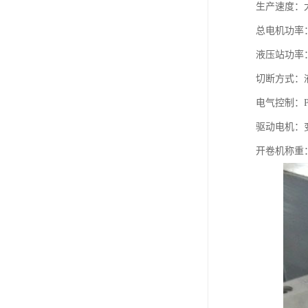
生产速度：大
总电机功率：
液压站功率：5
切断方式：
电气控制：P
驱动电机：
开卷机称重