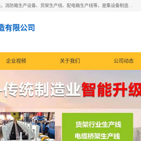
潍坊炜桦冷弯机械制造有限公司一直致力于配电箱自动生产线，消防箱生产设备、货架生产线、配电箱生产线等，是集设备制造、模具加工、技术开发于一体的综合性机械制造高科技民营企业。
造有限公司
企业视频
关于我们
公司动态