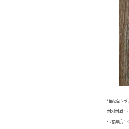
消防箱成型
材料材质：Q
带卷厚度：0.5