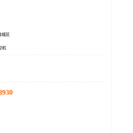
潍城区
型机
8930