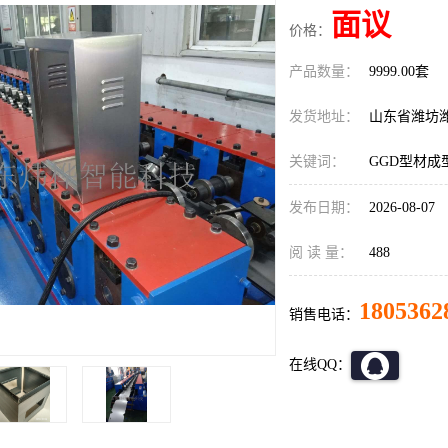
面议
价格：
产品数量：
9999.00套
发货地址：
山东省潍坊
关键词：
GGD型材成
发布日期：
2026-08-07
阅 读 量：
488
1805362
销售电话：
在线QQ：