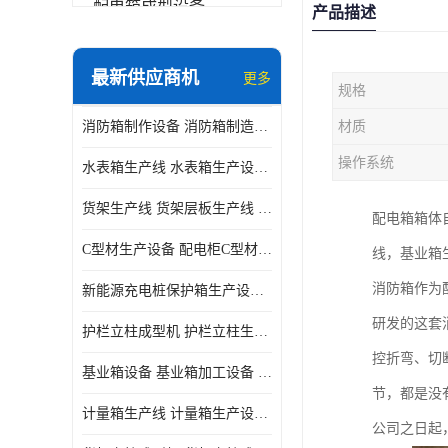
配电箱成型设备
产品描述
其他
最新供应商机
更多
规格
消防箱制作设备 消防箱制造需要哪些设备
材质
操作系统
水表箱生产线 水表箱生产设备 加工水表箱需要的设备
货架生产线 货架层板生产线 货架立柱生产线
配电箱箱体
C型材生产设备 配电柜C型材成型设备 配电柜型材生产线
线，基业箱
消防箱作为
新能源充电桩保护箱生产设备 充电保护箱生产线
研发的这套
护栏立柱成型机 护栏立柱生产设备 护栏立柱生产线
控折弯、切
基业箱设备 基业箱加工设备 基业箱制作设备
节，都是没
计量箱生产线 计量箱生产设备 电网计量箱加工设备
公司之日起