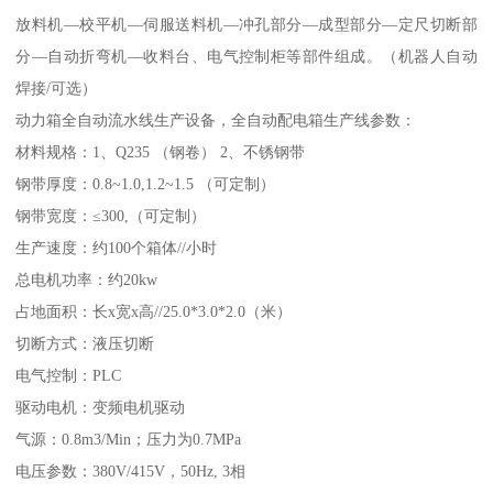
放料机—校平机—伺服送料机—冲孔部分—成型部分—定尺切断部
分—自动折弯机—收料台、电气控制柜等部件组成。（机器人自动
焊接/可选）
动力箱全自动流水线生产设备，全自动配电箱生产线参数：
材料规格：1、Q235 （钢卷） 2、不锈钢带
钢带厚度：0.8~1.0,1.2~1.5 （可定制）
钢带宽度：≤300,（可定制）
生产速度：约100个箱体//小时
总电机功率：约20kw
占地面积：长x宽x高//25.0*3.0*2.0（米）
切断方式：液压切断
电气控制：PLC
驱动电机：变频电机驱动
气源：0.8m3/Min；压力为0.7MPa
电压参数：380V/415V，50Hz, 3相