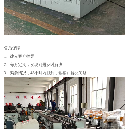
售后保障
1、建立客户档案
2、每月定期，发现问题及时解决
3、紧急情况，48小时内赶到，帮客户解决问题