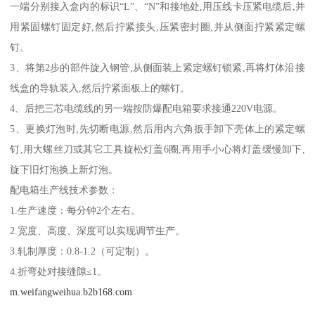
一端分别接入盒内的标识“L”、“N”和接地处,用压线卡压紧电缆后,并
用紧固螺钉固定好,然后拧紧接头,压紧密封圈,并从侧面拧紧紧定螺
钉。
3、将第2步的部件旋入钢管,从侧面装上紧定螺钉锁紧,再将灯体沿接
线盒的导轨装入,然后拧紧面板上的螺钉。
4、后把三芯电缆线的另一端按防爆配电箱要求接通220V电源。
5、更换灯泡时,先切断电源,然后用内六角扳手卸下壳体上的紧定螺
钉,用大螺丝刀或其它工具旋松灯盖6圈,再用手小心将灯盖缓慢卸下,
旋下旧灯泡换上新灯泡。
配电箱生产线技术参数：
1.生产速度：每分钟2个左右。
2.宽度、高度、深度可以实现调节生产。
3.轧制厚度：0.8-1.2（可定制）。
4.折弯处对接缝隙≤1。
m.weifangweihua.b2b168.com