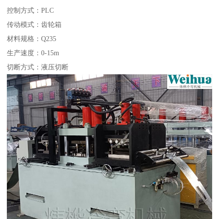
控制方式：PLC
传动模式：齿轮箱
材料规格：Q235
生产速度：0-15m
切断方式：液压切断