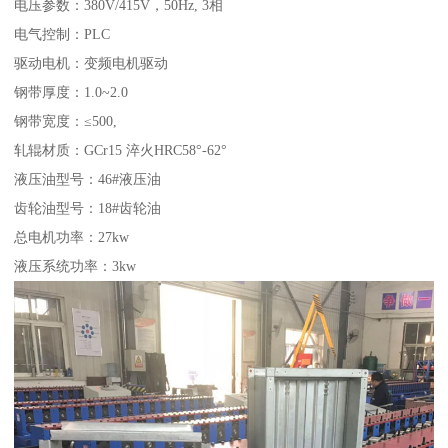
电压参数：380V/415V，50Hz, 3相
电气控制：PLC
驱动电机：变频电机驱动
钢带厚度：1.0~2.0
钢带宽度：≤500,
轧辊材质：GCr15 淬火HRC58°-62°
液压油型号：46#液压油
齿轮油型号：18#齿轮油
总电机功率：27kw
液压系统功率：3kw