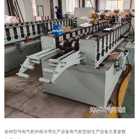
各种型号电气柜外框冷弯生产设备电气柜型材生产设备主要参数