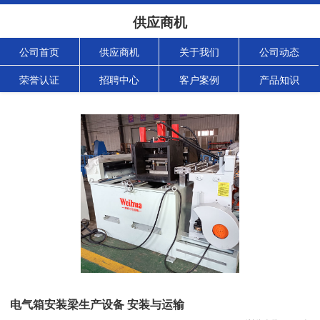
供应商机
公司首页
供应商机
关于我们
公司动态
荣誉认证
招聘中心
客户案例
产品知识
电气箱安装梁生产设备 安装与运输