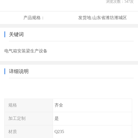
浏览次数：
547
次
产品规格：
发货地:
山东省潍坊潍城区
关键词
电气箱安装梁生产设备
详细说明
规格
齐全
加工定制
是
材质
Q235