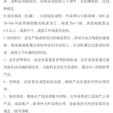
承，进料采用滚轮式，出料采用扭动上下调节，主机钢性好，且结
构稳定。
B:滚压模具（轧辘）：16组辊轮成型，均采用Gr12模具钢，HRC达
58~60o均采用精密数控机床加工，精度为6~7级，表面粗糙度达
0.8 以上，成形尺寸，成形工件表面无划伤。
C:传动部分：是生产线成形动力的输送部分，其动力由主电机到减速
箱，再由减速箱通过齿轮传送到主动轮上，主动轮通过过度齿轮传
动，使得上下轧辘同步转动。
3．定长折弯部分：由定长装置及折弯机构组成。定长装置是通过激
光探头结合编码器定长，当板料走到定尺长度时，通过PLC控制折弯
产品。
4．托料架：此装置在成型机的后面，根据产品长度的不同合理排
布。
5．电控系统：整条生产线采用集中控制，元件采用进口及国产上等
产品，或由客户，标准件元件采用台湾。设备电控元件的安装符合
规定，线号清晰。