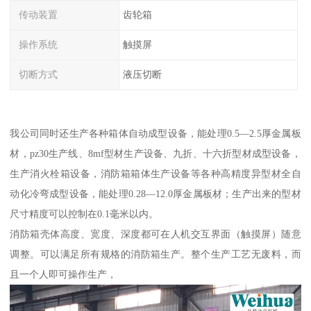
传动装置
齿轮箱
操作系统
触摸屏
切断方式
液压切断
我公司同时还生产各种箱体自动成型设备，能处理0.5—2.5厚金属板
材，pz30生产线、8mf型材生产设备、九折、十六折型材成型设备，
生产消火栓箱设备，消防箱箱体生产设备等各种高精度异型材全自
动化冷弯成型设备，能处理0.28—12.0厚金属板材；生产出来的型材
尺寸精度可以控制在0.1毫米以内。
消防箱壳体高度、宽度、深度都可在人机交互界面（触摸屏）随意
调整。可以满足所有规格的消防箱生产。整个生产工艺无废料，而
且一个人即可操作生产，