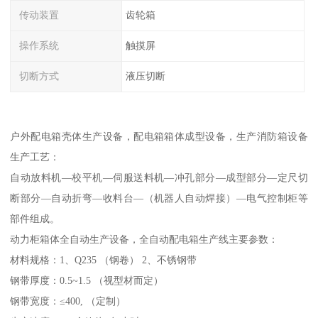
传动装置
齿轮箱
操作系统
触摸屏
切断方式
液压切断
户外配电箱壳体生产设备，配电箱箱体成型设备，生产消防箱设备
生产工艺：
自动放料机—校平机—伺服送料机—冲孔部分—成型部分—定尺切
断部分—自动折弯—收料台—（机器人自动焊接）—电气控制柜等
部件组成。
动力柜箱体全自动生产设备，全自动配电箱生产线主要参数：
材料规格：1、Q235 （钢卷） 2、不锈钢带
钢带厚度：0.5~1.5 （视型材而定）
钢带宽度：≤400, （定制）