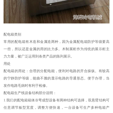
配电箱类别
常用的配电箱有木造和金属造两种，因为金属配电箱防护等级要高
一些，所以还是金属的用的比力多。木制展柜作为传统的展示柜主
力力量，被广泛运用到各类产品的陈列展示。
用处
配电箱的用处：合理的分配电能，便利对电路的开合操纵。有较高
的宁静防护等级，能曲不雅的显示电路的导通形态。便于办理，当
发作电路毛病时有利于检修。
配电箱生产线设备结构部分说明：
1.我们的配电箱箱体冷弯成型设备有两种结构可选择，双悬臂结构可
任意调节板型宽度，调整方便快速，一台设备可生产多种电箱产