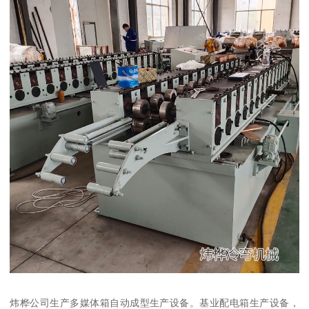
炜桦公司生产多媒体箱自动成型生产设备。基业配电箱生产设备，