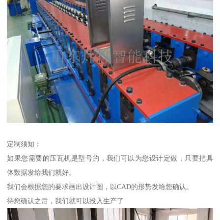
定制须知：
如果您需要的压瓦机是型号的，我们可以为您设计定做，只要把具
体数据发给我们就好。
我们会根据您的要求画出设计图，以CAD的形势发给您确认。
待您确认之后，我们就可以投入生产了