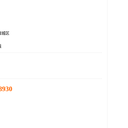
潍城区
线
8930