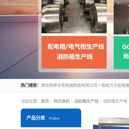
热门搜索：
当前位置：
首页
>
供应商机
>
消防箱生产线
> 消防箱生产线
产品分类
Product