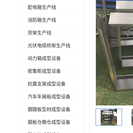
配电箱生产线
消防箱生产线
货架生产线
光伏电缆桥架生产线
动力箱成型设备
密集柜成型设备
抗震支架成型设备
汽车车厢板成型设备
钢踏板型材成型设备
钢板仓粮仓成型设备