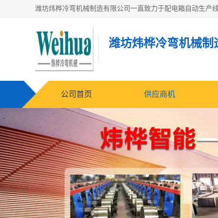
潍坊炜桦冷弯机械制
公司首页
供应商机