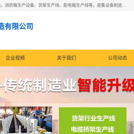
潍坊炜桦冷弯机械制造有限公司一直致力于配电箱自动生产线，消防箱生产设备、货架生产线、配电箱生产线等，是集设备制造、模具加工、技术开发于一体的综合性机械制造高科技民营企业。
造有限公司
企业视频
关于我们
公司动态