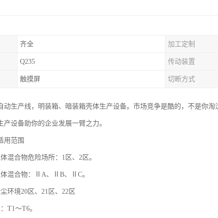
齐全
加工定制
Q235
传动装置
触摸屏
切断方式
自动生产线，明装箱、暗装箱壳体生产设备。市场竞争是酷的，不是你淘
生产设备助你的企业发展一臂之力。
适用范围
气体混合物危险场所：1区、2区。
气体混合物：ⅡA、ⅡB、ⅡC。
尘环境20区、21区、22区
：T1～T6。